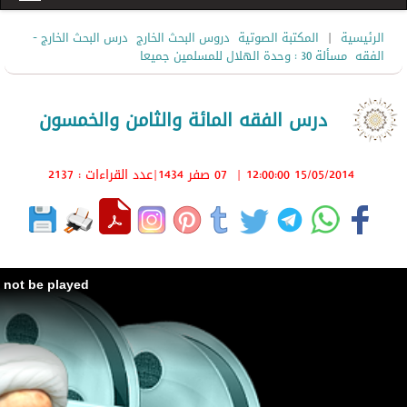
|
الرئيسية
المكتبة الصوتية
دروس البحث الخارج
درس البحث الخارج -
الفقه
مسألة 30 : وحدة الهلال للمسلمين جميعا
درس الفقه المائة والثامن والخمسون
15/05/2014 12:00:00
|
07 صفر 1434
|عدد القراءات : 2137
d not be played