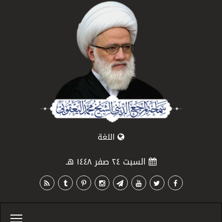
اللغة
السبت ٢٤ صفر ١٤٤٨ هـ