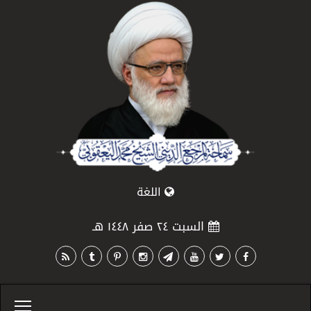
اللغة
السبت ٢٤ صفر ١٤٤٨ هـ