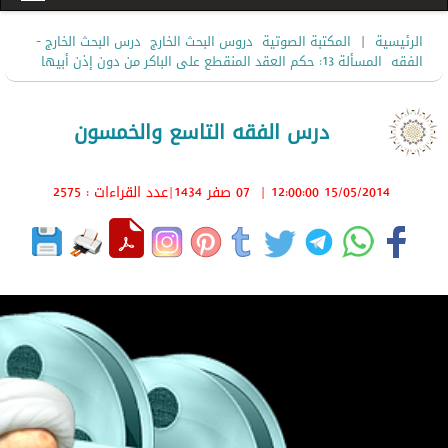
|
الرئيسية
المكتبة الصوتية
دروس البحث الخارج
درس البحث الخارج -
الفقه
المسألة 13: حكم العقد المنقطع على الباكر من دون إذن أبيها
درس الفقه التاسع والخمسون
15/05/2014 12:00:00
|
07 صفر 1434
|عدد القراءات : 2575