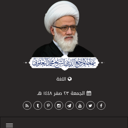
اللغة
الجمعة ٢٣ صفر ١٤٤٨ هـ