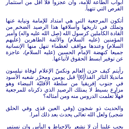
أبواب الطاعة للأمة، وان عجزوا فلا اقل من استثمار
الفرص التي تتهيأ
.
أتكون المرجعية التي هي امتداد للإمامة ونيابة عنها
وتملك في تاريخها وأسلافها هذا الرصيد الضخم من
القادة الكاملين كرسول الله (صل الله عليه واله) وأمير
المؤمنين (عليه السلام) والأئمة الطاهرين (عليهم
السلام) وعندها مواقف لعظماء تنهل منها الإنسانية
جميعا كنهضة الإمام الحسين (عليه السلام)، عاجزة
عن توفير ابسط الحقوق لأتباعها
.
رأيتم كيف حزن العالم ونكسّ الإعلام لوفاة نيلسون
(
)
مانديلا الثائر الفذ
[6]
قبل يومين ومحرّر شعبه الأسود
في جنوب إفريقيا من سلطة الأقليّة البيضاء وهو
مزارع بسيط لا يمتلك الرصيد الذي ذكرناه للمرجعية
فهلاَّ تعلمت الدروس منه ومن أمثاله؟
والحديث ذو شجون (وفي العين قذى وفي الحلق
شجى) ولعل الله تعالى يحدث بعد ذلك أمرا
.
يجب علينا أن لا نشعر بالإحباط و اليأس وان نستمر