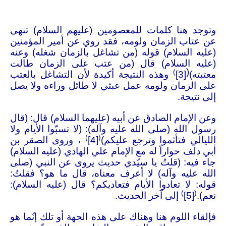
وتوجد هنا كلمات للمعصومين (عليهم السلام) تنهى
عن عتاب الزمان ولومه، فقد روي عن أمير المؤمنين
(عليه السلام) قوله (من تشاغل بالزمان شغله) وعنه
(عليه السلام) قال (من عتب على الزمان طالت
(
)
معتبته)
[3]
وهذه النتيجة أكيدة لأن التشاغل بالعتب
على الزمان ولومه عمل عبثي لا طائل وراءه ولا يصل
إلى نتيجة
.
وعن الإمام الصادق عن أبيه (عليهما السلام) قال: (قال
رسول الله (صلى الله عليه وآله): (لا تسبّوا الأيام ولا
)
(
الليالي فتأثموا وترجع عليكم
)
[4]
، وروى الصقر بن
أبي دلف حواراً له مع الإمام علي الهادي (عليه السلام)
جاء فيه: (قلتُ يا سيّدي حديث يروى عن النبي (صلى
الله عليه وآله) لا أعرف معناه، قال ما هو؟ فقلتُ:
قوله: لا تعادوا الأيام فتعاديكم؟ قال (عليه السلام):
)
(
نعم)
.
[5]
إلى آخر الحديث
.
فإلقاء اللوم هنا وهناك على هذه الجهة أو تلك إنّما هو