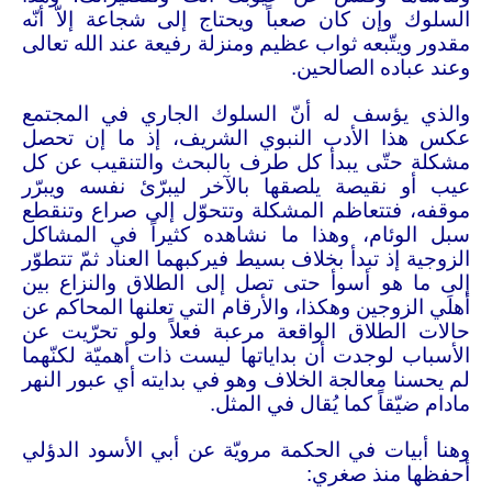
السلوك وإن كان صعباً ويحتاج إلى شجاعة إلاّ أنّه
مقدور ويتّبعه ثواب عظيم ومنزلة رفيعة عند الله تعالى
وعند عباده الصالحين
.
والذي يؤسف له أنّ السلوك الجاري في المجتمع
عكس هذا الأدب النبوي الشريف، إذ ما إن تحصل
مشكلة حتّى يبدأ كل طرف بالبحث والتنقيب عن كل
عيب أو نقيصة يلصقها بالآخر ليبرّئ نفسه ويبرّر
موقفه، فتتعاظم المشكلة وتتحوّل إلى صراع وتنقطع
سبل الوئام، وهذا ما نشاهده كثيراً في المشاكل
الزوجية إذ تبدأ بخلاف بسيط فيركبهما العناد ثمّ تتطوّر
إلى ما هو أسوأ حتى تصل إلى الطلاق والنزاع بين
أهلَي الزوجين وهكذا، والأرقام التي تعلنها المحاكم عن
حالات الطلاق الواقعة مرعبة فعلاً ولو تحرّيت عن
الأسباب لوجدت أن بداياتها ليست ذات أهميّة لكنّهما
لم يحسنا معالجة الخلاف وهو في بدايته أي عبور النهر
مادام ضيّقاً كما يُقال في المثل
.
وهنا أبيات في الحكمة مرويّة عن أبي الأسود الدؤلي
أحفظها منذ صغري
: