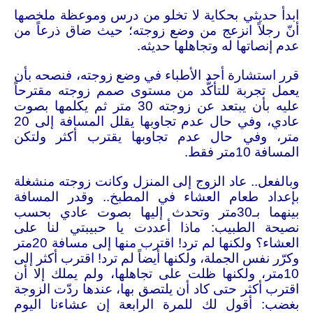
ابدأ حديثي بحكاية لا تخلو من درس وموعظة ملخصها
أنّ رجلاً انزعج من وضع زوجته؛ حيث ضاق ذرعاً من
عدم إنصاتها له وتجاهلها حديثه
.
قرر استشارة أحد الأطباء في وضع زوجته، فنصحه بأن
يعمل تجربة للتأكُّد من مستوى صمم زوجته مقترحاً
عليه بأن يبتعد عن زوجته 30 متر ثم يكلمها بصوت
عادي، وفي حال عدم تجاوبها يقلل المسافة إلى 20
متر، وفي حال عدم تجاوبها يقترب أكثر ولتكن
المسافة 10متر فقط
.
وبالفعل.. عاد الزوج إلى المنزل وكانت زوجته منشغلة
بإعداد طعام العشاء في المطبخ.. وقدر المسافة
بينهما بـ30متر وتحدث إليها بصوت عادي بحسب
نصيحة الطبيب: ماذا أعددت يا حبيبتي لنا على
العشاء؟ ولكنها لم ترد! اقترب منها إلى مسافة 20متر
وكرّر نفس الجملة، ولكنها أيضاً لم ترد! اقترب أكثر إلى
10متر، ولكنها ظلت على تجاهلها، ولم يملك إلا أن
اقترب أكثر حتى كاد أن يلتصق بها، عندها ردّت الزوجة
بغضب: أقول لك للمرة الرابعة إن عشاءنا اليوم