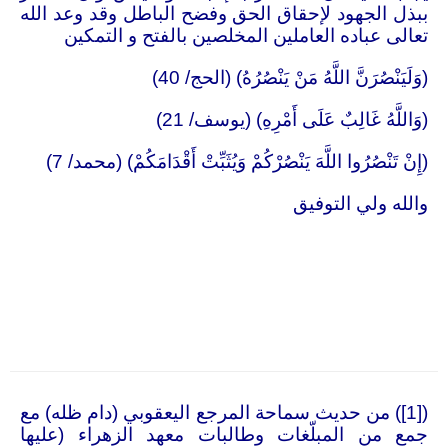
ببذل الجهود لإحقاق الحق وفضح الباطل وقد وعد الله
تعالى عباده العاملين المخلصين بالفتح و التمكين
(
وَلَيَنْصُرَنَّ اللَّهُ مَنْ يَنْصُرُهُ) (الحج/ 40)
(
وَاللَّهُ غَالِبٌ عَلَى أَمْرِهِ) (يوسف/ 21)
(
إِنْ تَنْصُرُوا اللَّهَ يَنْصُرْكُمْ وَيُثَبِّتْ أَقْدَامَكُمْ) (محمد/ 7)
والله ولي التوفيق
([1])
من حديث سماحة المرجع اليعقوبي (دام ظله) مع
جمع من المبلّغات وطالبات معهد الزهراء (عليها