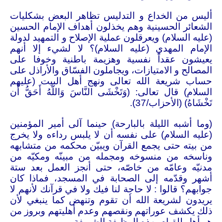
أليس من الخداع و التدليس تظاهر البعض بشكليات
الشعائر الحسينية وهم يخذلون أهداف الإمام الحسين
(عليه السلام) ويعرقلون عملية الإصلاح و التمهيد لدولة
الإمام المهدي (عليه السلام)؟ لا لشيء إلا أنهم
يعيشون عقداً نفسية وهزيمة باطنية وخوفا على
المصالح و الامتيازات، ويجاملون الفسّاق والأراذل على
حساب شريعة الله تعالى ونهج أهل البيت (عليهم
السلام) قال تعالى: (وَتَخْشَى النَّاسَ وَاللَّهُ أَحَقُّ أَن
تَخْشَاهُ) (الأحزاب/37)
.
(
وما أشبه الليلة بالبارحة) حينما آلى أمير المؤمنين
(عليه السلام) على نفسه أن لا يلبس رداءه ولا يخرج
من بيته حتى يجمع القرآن ويبيّن محكمه من متشابهه
وناسخه من منسوخه ومجمله من مبينّه ومكيّه من
مدنيّه وعامّه من خاصّه، حتى أنجز العمل بعد ستة
أشهر وقدّمه إلى الصحابة في المسجد، فماذا كان
جوابهم؟ قالوا : لا حاجة لنا فيك ولا في قرآنك لأنهم لا
يريدون لشريعة الله أن تقوم وتنهض كما ينبغي لأن
ذلك يكشف عوراتهم ونقصهم وعدم أهليتهم وبروز من
هو أهل للقيام بهذه الوظيفة الشريفة
.