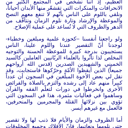
العظيم، إذ أننا نشخّص في المجتمع الكثير من
الانحرافات والمنكرات التي تقشعّر منها الأبدان أحياناً،
ونلقي باللوم على الناس بأنّهم لا تنفع معهم النصح
والموعظة والإرشاد وتارة نلوم الزمان ونتأفّف من
الدهر والظروف التي لا تُساعد على عملية الإصلاح
.
ولو راجعنا أنفسنا –كحوزة علمية ومبلغين وخطباء-
لوجدنا أنّ التقصير عندنا واللوم علينا، الناس
يستجيبون بدرجة كبيرة للموعظة الحسنة والتوجيه
المخلص لذا تأثّروا بالعلماء الربّانيين العاملين كالسيد
الخميني والشهيدين الصدرين (قدس الله أرواحهم
جميعاً) الذين أيقظوا الأمّة وحرّكوها فاستجابت، وقد
نقل لي بعض الأخوة المبلّغين في السجون أن عدداً
كبيراً منهم عاد إلى رشده والتزم بالصلاة والفرائض
الأخرى وانخرطوا في دورات لتعلّم الفقه والقرآن
وساهموا في فعاليات مثمرة، هذا في السجون التي
تؤوي بين نزلائها القتلة والمجرمين والمنحرفين،
فالعمل مع غيرهم أيسر
.
أما الظروف والزمان والأيام فلا ذنب لها ولا تقصير
حتى نلومها ونعاتبها، فإنّ الأفلاك وجميع المخلوقات