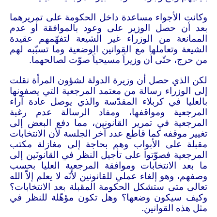
وكانت الأجواء مساعدة داخل الحكومة على تمريرهما
بعد أن حصل الوزير على وعود بالموافقة أو عدم
الممانعة من الوزراء غير الشيعة لتفهّمهم عقيدة
الشيعة وتعاملها مع القوانين الوضعية وما تسبّبه لهم
من حرج، حتّى أن وزيراً مسيحياً صوّت لصالحهما
.
لكن الذي حصل أن وزيرة الدولة لشؤون المرأة نقلت
إلى الوزراء رسالة من معتمد المرجعية التي يصفونها
بالعليا في كربلاء المقدّسة والذي يوصل عادة آراء
المرجعية ومواقفها، ومفاد الرسالة عدم رغبة
المرجعية في تمرير القانونين، مما دفع البعض إلى
تغيير موقفه كما قاطع عدد آخر الجلسة لأن الانتخابات
مقبلة على الأبواب وهم بحاجة إلى مغازلة مكتب
المرجعية فصوّتوا على تأجيل النظر في القانونَين إلى
ما بعد الانتخابات وموافقة المرجعية العليا بحسب
وصفهم، وهو إلغاء عملي للقانونين لأنّه لا يعلم إلاّ الله
تعالى متى ستشكل الحكومة المقبلة بعد الانتخابات؟
وكيف سيكون وضعها؟ وهل تكون مؤهّلة للنظر في
مثل هذه القوانين
.