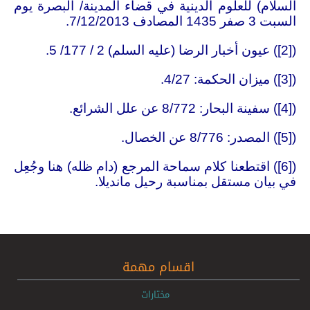
السلام) للعلوم الدينية في قضاء المدينة/ البصرة يوم
السبت 3 صفر 1435 المصادف 7/12/2013
.
([2])
عيون أخبار الرضا (عليه السلم) 2 / 177/ 5
.
([3])
ميزان الحكمة: 4/27
.
([4])
سفينة البحار: 8/772 عن علل الشرائع
.
([5])
المصدر: 8/776 عن الخصال
.
([6])
اقتطعنا كلام سماحة المرجع (دام ظله) هنا وجُعِل
في بيان مستقل بمناسبة رحيل مانديلا
.
اقسام مهمة
مختارات