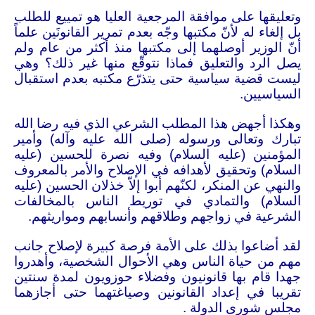
وتعليقها على موافقة المرجعية العليا هو تمييع للطلب
بل إلغاء له لأنّ مكتبها وجّه بعدم تمرير القانونَين علماً
أنّ الوزير أوصلهما إلى مكتبها منذ أكثر من عام ولم
يصل الرد والتعليق فماذا نتوقّع منها غير ذلك؟ وهي
ليست قضية سياسية حتى يتذرّع مكتبه بعدم استقبال
السياسيين
.
وهكذا أجهض هذا المطلب الشرعي الذي فيه رضا الله
تبارك وتعالى ورسوله (صلى الله عليه وآله) وأمير
المؤمنين (عليه السلام) وفيه نصرة للحسين (عليه
السلام) وتحقيق لأهدافه في الإصلاح والأمر بالمعروف
والنهي عن المنكر، لكنّهم أبوا إلاّ خذلان الحسين (عليه
السلام) والتمادي في توريط الناس بالمخالفات
الشرعية في زواجهم وطلاقهم وأنسابهم ومواريثهم
.
لقد أضاعوا بذلك على الأمة فرصة كبيرة لإصلاح جانب
مهم من حياة الناس وهي الأحوال الشخصية، وأهدروا
جهدا قام بها قانونيون وفضلاء حوزويون لمدة سنتين
تقريبا في إعداد القانونين وصياغتهما حتى أجازهما
مجلس شورى الدولة
.