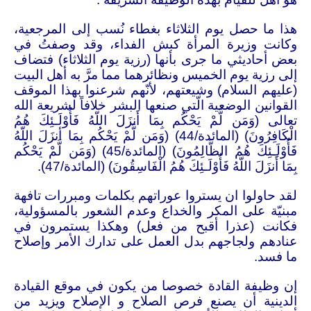
هذا ما حصل يوم الثلاثاء بغطاء نُسب إلى المرجعية،
وكانت وزيرة المرأة كبش الفداء، وقد وصفتُ في
بعض أحاديثي ما جرى بأنها (رزية يوم الثلاثاء) فتضاف
إلى رزية يوم الخميس ونظائرهما مما مرَّ به أهل البيت
(عليهم السلام) وشيعتهم، لأنّهم شرعنوا بهذا الموقف
القوانين الوضعية الّتي صنعها البشر خلافاً لشريعة الله
تعالى (وَمَن لَّمْ يَحْكُم بِمَا أَنزَلَ اللّهُ فَأُوْلَـئِكَ هُمُ
الْكَافِرُونَ) (المائدة/44) (وَمَن لَّمْ يَحْكُم بِمَا أنزَلَ اللّهُ
فَأُوْلَـئِكَ هُمُ الظَّالِمُونَ) (المائدة/45) (وَمَن لَّمْ يَحْكُم
بِمَا أَنزَلَ اللّهُ فَأُوْلَـئِكَ هُمُ الْفَاسِقُونَ) (المائدة/47)
.
لقد حاولوا ان يستروا عوراتهم بكلمات ومبررات تافهة
مبنيّة على المكر والخداع وعدم الشعور بالمسؤولية،
فكانت (عذرا أقبح من فعل) وهكذا يستمرون في
عنادهم ولجاجهم بدل العمل على تدارك الأمر وإصلاح
ما فسد
.
إن وظيفة القادة خصوصا من يكون في موقع القيادة
الدينية أن يصنع فرص الصلاح و الإصلاح ويزيد من