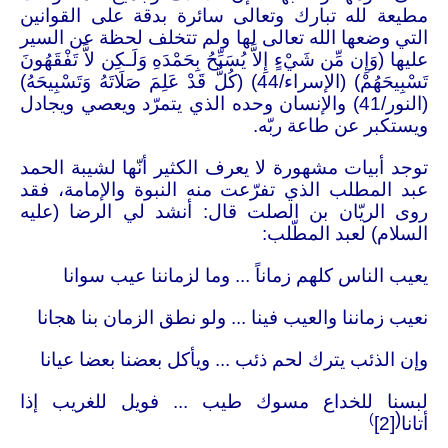
مطيعة لله تبارك وتعالى سائرة بدقة على القوانين
التي وضعها الله تعالى لها ولم تتخلف لحظة عن السير
عليها (وَإِن مِّن شَيْءٍ إِلاَّ يُسَبِّحُ بِحَمْدَهِ وَلَـكِن لاَّ تَفْقَهُونَ
تَسْبِيحَهُمْ) (الإسراء/44) (كُلٌّ قَدْ عَلِمَ صَلَاتَهُ وَتَسْبِيحَهُ)
(النور/41) والإنسان وحده الذي يتمرّد ويعصي ويجادل
ويستكبر عن طاعة ربّه
.
توجد أبيات مشهورة لا يعرف الكثير أنّها لشيبة الحمد
عبد المطلب الذي تفرّعت منه النبوة والإمامة، فقد
روى الريّان بن الصلت قال: أنشد لي الرضا (عليه
السلام) لعبد المطّلب
:
يعيب الناس كلهم زماناً ... وما لزماننا عيب سوانا
نعيب زماننا والعيب فينا ... ولو نطق الزمان بنا هجانا
وإن الذئب يترك لحم ذئب ... ويأكل بعضنا بعضا عيانا
لبسنا للخداع مسوك طيب ... فويل للغريب إذا
(
)
أتانا
[2]