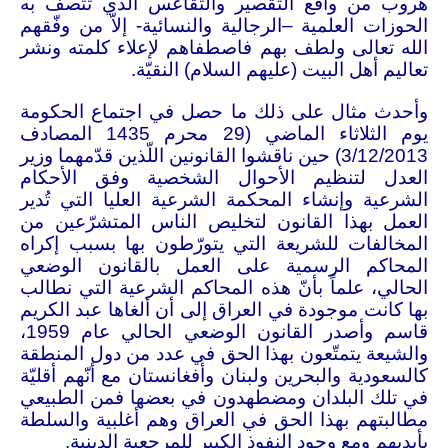
هروب من واقع التقصير والتقاعس الذي تتّصف به
الحوزات العلمية –الرجالية والنسائية- إلاّ من وفّقهم
الله تعالى ولطف بهم فاصطفاهم لإعلاء كلمته ونشر
تعاليم أهل البيت (عليهم السلام) النقيّة
.
وأحدث مثال على ذلك ما حصل في اجتماع الحكومة
يوم الثلاثاء الماضي (29 محرم 1435 المصادف
3/12/2013) حين ناقشوا القانونين اللّذين قدّمهما وزير
العدل لتنظيم الأحوال الشخصية وفق الأحكام
الشرعية وإنشاء المحكمة الشرعية العليا التي تُدير
العمل بهذا القانون لتخليص الناس المتشرّعين من
المخالفات للشريعة التي يتورّطون بها بسبب إكراه
المحاكم الرسمية على العمل بالقانون الوضعي
الحالي، علماً بأنّ هذه المحاكم الشرعية التي نطالب
بها كانت موجودة في العراق إلى أن ألغاها عبد الكريم
قاسم وأصدر القانون الوضعي الحالي عام 1959،
والشيعة يتمتّعون بهذا الحق في عدد من دول المنطقة
كالسعودية والبحرين ولبنان وأفغانستان مع أنّهم أقليّة
في تلك البلدان ومضطهدون في بعضها فمن الطبيعي
مطالبتهم بهذا الحق في العراق وهم أغلبية والسلطة
بأيديهم ومع وجود النفوذ الكبير للمرجعية الدينية
.