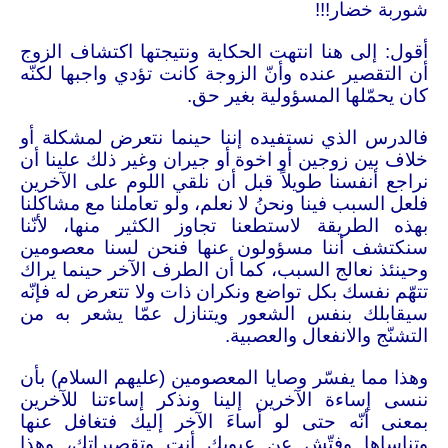
شوربة خضار
!!!
أقول: إلى هنا انتهت الحكاية ونتيجتها اكتشاف الزوج
أن التقصير عنده وأنّ الزوجة كانت تؤدي واجبها لكنّه
كان يحمّلها المسؤولية بغير حق
.
فالدرس الذي نستفيده إننا حينما نتعرض لمشكلة أو
خلاف بين زوجين أو اخوة أو جيران وغير ذلك علينا أن
نراجع أنفسنا طويلاً قبل أن نلقي اللوم على الآخرين
فلعل السبب فينا ونحنُ لا نعلم، ولو تعاملنا مع مشاكلنا
بهذه الطريقة لاستطعنا تجاوز الكثير منها، لأنّنا
سنكتشف أننا مسؤولون عنها فنحن لسنا معصومين
وحينئذ نعالج السبب، كما أن الطرف الآخر حينما يراك
تتهّم نفسك بكل تواضع ونكران ذات ولا تتعرض له فإنّه
سيقابلك بنفس الشعور ويتنازل عمّا يشعر به من
التشنّج والانفعال والعصبية
.
وهذا مما يفسّر وصايا المعصومين (عليهم السلام) بأن
ننسى إساءة الآخرين إلينا ونذكر إساءتنا للآخرين
بمعنى أنّه حتى لو أساءَ الآخر إليك فتغافل عنها
وتناساها وفتّش عن عيوبك أنت وتقصيراتك، وهذا