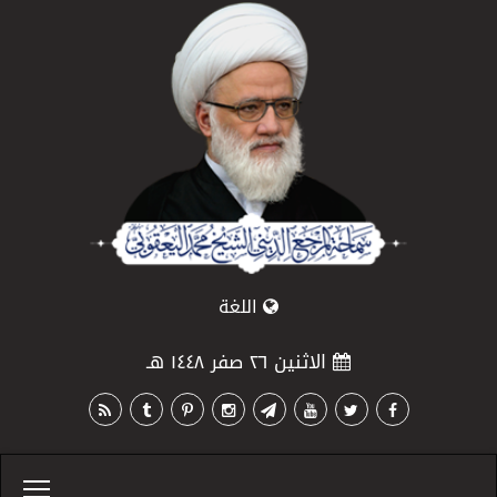
اللغة
الاثنين ٢٦ صفر ١٤٤٨ هـ