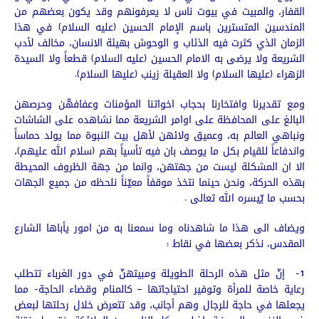
القفار، والمبيت في بيوت ناس لا يعرفونهم وقد يكون بعضهم من
المندسين المتسترين باسم الإمام الحسين (عليه السلام) في هذا
الزمان الذي كثرت فيه الذئاب و الوحوش بهيئة الانسان، مخالف لأدب
الشريعة ولا يرضى به الامام الحسين (عليه السلام) قطعاً ولا السيدة
الزهراء (عليها السلام) ولا العقيلة زينب (عليها السلام).
ومع تقديرنا وافتخارنا بحجاب اخواتنا المؤمنات وعفافهّن وحرصهن
البالغ على المحافظة على اوامر الشريعة مما نشاهده على الشاشات
ونباهي العالم به، وعميق ولائهن لأهل بيت النبوة مما يولد حماساً
واندفاعاً للقيام بكل ما يوصف بان فيه تأسياً بهم (سلام الله عليهم)،
الا ان المشكلة ليست من جهتهن، وانما من جهة الظروف المحيطة
بهذه الحركة، ونحن حينما نتخذ موقفاً معيّناً نلحظه من جميع الجهات
بحسب ما يّيسره الله تعالى .
ويضاف الى هذا ما شاهدناه وما سمعنا به من امور يأباها الشارع
المقدس، نذكر بعضها في نقاط :
1- إنّ مثل هذه الرحلة الطويلة ومبيتهنّ في دور الغرباء تتطلب
رعاية خاصة للمرأة وتوفير احتياجاتها – كالمنام وقضاء الحاجة- مما
يجعلها في حاجة للرجال وهم أجانب، وقد تتعرض خلال رحلتها لبعض