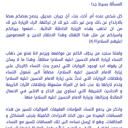
المسألة بسيط جدا .
كل شخص عنده أم، أخت، بنت، أخ، جيران، صديق، ينصح بعضكم بعضا
بالارتداع عن ذلك وعن غير ذلك، خير لك ان تركتها، اترك الزيارة خير لك
من ان تذهب بهذه الزيارة الخاطئة الخائبة، ....امنعوا جيرانكم
واسرتكم عن مثل هذا التهتك وهذا الاحتقار للدين و المعصومين
(عليهم السلام))).[2]
ولعلنا سنجد من يحرّف الكلم عن مواضعه ويزعم اننا نمنع من ذهاب
النساء لزيارة الامام الحسين (عليه السلام) مطلقاً، وهذا ما لا يمكن
ان يقوله احد لوجود الروايات التي تصرح بحث النساء كالرجال على
زيارة الامام الحسين (عليه السلام)، مضافاً الى شمول النساء
بإطلاقات الروايات التي تحثّ على زيارة الامام الحسين (عليه السلام)
وتذم تاركها بلا عذر، كما ان المرأة مشمولة بإطلاقات الآيات الكريمة
و الاحاديث الشريفة التي تساوي بين الذكر و الانثى في الاعمال
الصالحة وجزائها، وزيارة الامام الحسين (عليه السلام) منها .
واذكر من يدفع النساء المؤمنات العفيفات المواليات للسير من هذه
المسافات البعيدة من دون اتخاذ الاجراءات الكفيلة بتجنب المشاكل و
المخالفات، وهو لا يُرسل نساءه الى تلك المسافات لتسير مع النساء،