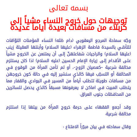
بسمه تعالى
توجيهات حول خروج النساء مشياً إلى
كربلاء من مسافات بعيدة أياماً عديدة
وجّه سماحة المرجع اليعقوبي (دام ظله) النساء المؤمنات التوّاقات
للتأسّي بالسيدة فاطمة الزهراء (عليها السلام) وأبنتها العقيلة زينب
(عليها السلام) والراجيات شفاعتهنّ إلى أن يمتنعن عن الخروج مشياً
على الأقدام إلى زيارة الإمام الحسين (عليه السلام) اذا كان يستلزم
مخالفة شرعية –كعصيان الزوج-، أو لم تأمن المرأة من الوقوع في
المخالفة أو التسبّب فيها كالذي سنشير إليه في حالة كون خروجهن
من مسافات طويلة تتطلب أياماً من المسير في البوادي والقفار مما
يتطلب المبيت في اماكن لا يعرفونها مسبقاً كالذي يحصل للسائرين
من المحافظات جنوب العراق.
وقد أجمع الفقهاء على حرمة خروج المرأة من بيتها إذا استلزم
مخالفة شرعية.
وقال سماحته في بيان مبرّراً الامتناع :