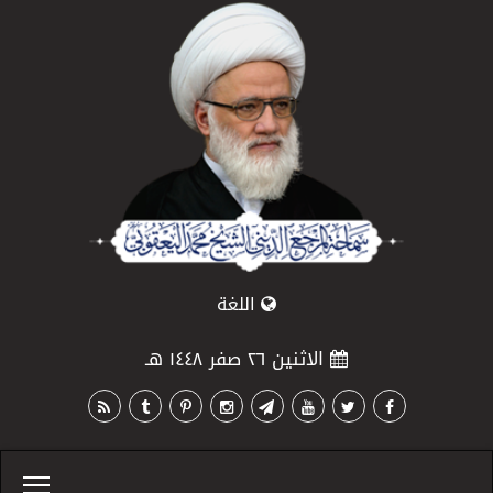
اللغة
الاثنين ٢٦ صفر ١٤٤٨ هـ