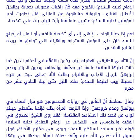
الأئمة (عليهم السلام) بتكرار هذه الحالة. وحينما دعاهن واجب طاعة
الإمام (عليه السلام) بالخروج معه كُنَّ راكبات مصونات بحماية رجالهنّ
الأبطال الغيارى، والرواية مشهورة عن المازني قال (جاورت أمير
المؤمنين (عليه السلام) عشرين عاماً فما رأيت لزينب بنت علي شخصا).
نعم إذا دعانا الواجب الإلهي إلى أي تضحية بالنفس أو المال أو إخراج
النساء كان على المؤمن الاستجابة وبالهيئة التي توافق ما يريده
الشارع المقدس .
إنّ التأسي الحقيقي بالعقيلة زينب يكون بالتفقّه في أحكام الدين كما
كانت (عليها السلام) عالمة غير معلّمة وبالعفاف وصون الحرائر وعدم
إبرازهنّ للرجال الأجانب وبالالتزام بطاعة الله تعالى حيث لم تترك
العقيلة زينب (عليها السلام) صلاة الليل حتّى ليلة الحادي عشر من
محرم.
وقال سماحته أنّ المأثور في روايات المعصومين هو قرار النساء في
بيوتهنّ وعدم خروجهنّ، وإذا التزمت المرأة بذلك فإنّها ستُعطى حينئذٍ
ثواب من قصد تلك المشاهد المقدّسة، فقد روى الشيخ الصدوق في
الفقيه والطوسي في التهذيب عن الإمام الصادق (عليه السلام)
قوله (خير مساجد نسائكم البيوت) وروى في مكارم الأخلاق قول
رسول الله (صلى الله عليه وآله) (صلاة المرأة وحدها في بيتها