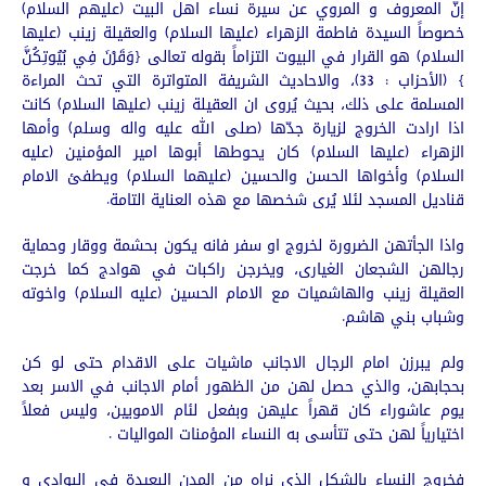
إنّ المعروف و المروي عن سيرة نساء اهل البيت (عليهم السلام)
خصوصاً السيدة فاطمة الزهراء (عليها السلام) والعقيلة زينب (عليها
السلام) هو القرار في البيوت التزاماً بقوله تعالى {وَقَرْنَ فِي بُيُوتِكُنَّ
} (الأحزاب : 33)، والاحاديث الشريفة المتواترة التي تحث المراءة
المسلمة على ذلك، بحيث يُروى ان العقيلة زينب (عليها السلام) كانت
اذا ارادت الخروج لزيارة جدّها (صلى الله عليه واله وسلم) وأمها
الزهراء (عليها السلام) كان يحوطها أبوها امير المؤمنين (عليه
السلام) وأخواها الحسن والحسين (عليهما السلام) ويطفئ الامام
قناديل المسجد لئلا يُرى شخصها مع هذه العناية التامة.
واذا الجأتهن الضرورة لخروج او سفر فانه يكون بحشمة ووقار وحماية
رجالهن الشجعان الغيارى، ويخرجن راكبات في هوادج كما خرجت
العقيلة زينب والهاشميات مع الامام الحسين (عليه السلام) واخوته
وشباب بني هاشم.
ولم يبرزن امام الرجال الاجانب ماشيات على الاقدام حتى لو كن
بحجابهن، والذي حصل لهن من الظهور أمام الاجانب في الاسر بعد
يوم عاشوراء كان قهراً عليهن وبفعل لئام الامويين، وليس فعلاً
اختيارياً لهن حتى تتأسى به النساء المؤمنات المواليات .
فخروج النساء بالشكل الذي نراه من المدن البعيدة في البوادي و