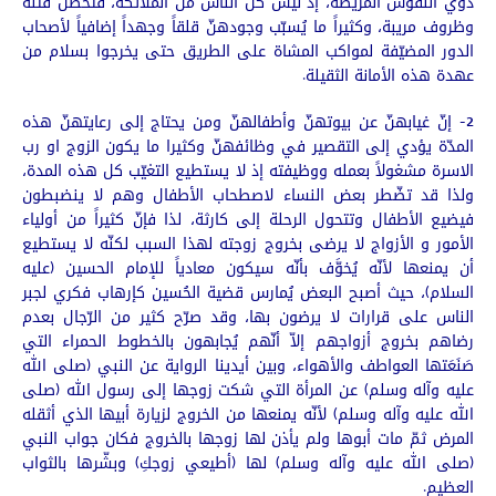
ذوي النفوس المريضة، إذ ليس كل الناس من الملائكة، فتحصل فتنة
وظروف مريبة، وكثيراً ما يُسبّب وجودهنّ قلقاً وجهداً إضافياً لأصحاب
الدور المضيّفة لمواكب المشاة على الطريق حتى يخرجوا بسلام من
عهدة هذه الأمانة الثقيلة.
2- إنّ غيابهنّ عن بيوتهنّ وأطفالهنّ ومن يحتاج إلى رعايتهنّ هذه
المدّة يؤدي إلى التقصير في وظائفهنّ وكثيرا ما يكون الزوج او رب
الاسرة مشغولاً بعمله ووظيفته إذ لا يستطيع التغيّب كل هذه المدة،
ولذا قد تضّطر بعض النساء لاصطحاب الأطفال وهم لا ينضبطون
فيضيع الأطفال وتتحول الرحلة إلى كارثة، لذا فإنّ كثيراً من أولياء
الأمور و الأزواج لا يرضى بخروج زوجته لهذا السبب لكنّه لا يستطيع
أن يمنعها لأنّه يُخوَّف بأنّه سيكون معادياً للإمام الحسين (عليه
السلام)، حيث أصبح البعض يُمارس قضية الحُسين كإرهاب فكري لجبر
الناس على قرارات لا يرضون بها، وقد صرّح كثير من الرّجال بعدم
رضاهم بخروج أزواجهم إلاّ أنّهم يُجابهون بالخطوط الحمراء التي
صَنَعَتها العواطف والأهواء، وبين أيدينا الرواية عن النبي (صلى الله
عليه وآله وسلم) عن المرأة التي شكت زوجها إلى رسول الله (صلى
الله عليه وآله وسلم) لأنّه يمنعها من الخروج لزيارة أبيها الذي أثقله
المرض ثمّ مات أبوها ولم يأذن لها زوجها بالخروج فكان جواب النبي
(صلى الله عليه وآله وسلم) لها (أطيعي زوجكِ) وبشّرها بالثواب
العظيم.