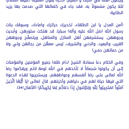
ويصون اهله في الترف و النعيم، اذكّره بقول العقيلة (عليها السلام)
لئلا يكون مشمولاً به، فقد جاء في كلماتها التي صدمت بها يزيد
الطاغية:
(أمن العدل يا ابن الطلقاء، تخديرك حرائرك واماءك، وسوقك بنات
رسول الله (صل الله عليه وآله) سبايا، قد هتكت ستورهن، وأبديت
وجوههن، يستشرفهن أهل المنازل والمناهل، ويتصفّح وجوههن
القريب والبعيد، والدني والشريف، ليس معهّن من رجالهن ولي ولا
من حماتهن حمي)
وفي الختام دعا سماحة الشيخ (دام ظله) جميع المؤمنين والمؤمنات
إلى أن يكونوا شجعاناً لا تأخذهم في الله لومة لائم ويقدّموا رضا
الله تعالى على رضا أنفسهم وعواطفهم، ويستجيبوا لهذه الدعوة
التي فيها حياة لهم في دنياهم وآخرتهم، قال تعالى (يَا أَيُّهَا الَّذِينَ
آمَنُواْ اسْتَجِيبُواْ لِلّهِ وَلِلرَّسُولِ إِذَا دَعَاكُم لِمَا يُحْيِيكُمْ) (الأنفال/24).