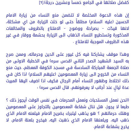
كفضل صلاتها في الجامع خمساً وعشرين درجة).[1]
إن هذه الدعوة المخلصة لا تتضمن منع النساء من زيارة الامام
الحسين (عليه السلام) مطلقاً حتى لو خلت الزيارة من اي مشكلة،
لانها قيدّت - بصراحة ووضوح - الامتناع بالظروف والمخالفات
المذكورة وتستطيع النساء الذهاب الى الزيارة بحشمة ووقار في غير
هذه الظروف الموجبة للامتناع .
وهذا موقف يشاركنا فيه كل غيور على الدين وحرماته، وممن صرح
به السيد الشهيد الصدر الثاني (قدس سره) في الخطبة الاولى من
صلاة الجمعة المباركة السادسة في مسجد الكوفة المعظم، حيث منع
النساء من الخروج الى زيارة المعصومين (عليهم السلام) اذا كان في
ذلك اختلاط وظهور النساء أمام الرجال فكيف اذا اضيف اليها المبيت
عدة ليالٍ عند أجانب لا يعرفونهم، قال (قدس سره) :
((نحن نعمل المستحبات ونعمل المحرمات في نفس الوقت أيجوز ذلك ؟
طبعا لا يجوز، هل ننال شفاعة المعصومين بالتجاوز على المعصومين
وهتك حرماتهم ؟ هو يذهب ليتبرك بضريح الامام فيلعنه الامام الذي
ذهب اليه، ويلعنها الامام الذي ذهبت اليه، فيخرج بلعنة الامام، لا
يخرج بشفاعة الامام.