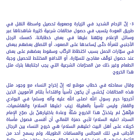
3- إنّ الزحام الشديد في الزيارة وصعوبة تحصيل واسطة النقل في
طريق العودة يتسبب في حصول مخالفات شرعية كثيرة شاهدناها عبر
وسائل الإعلام ونبّهنا عليها في بعض خطاباتنا، كمسك الرجل
الأجنبي للمرأة حتّى يُساعدها على الصعود، أو التصاق بعضهم ببعض
في سيّارات الحمل بسبب اكتظاظ الركّاب وسقوط بعضهم على بعض
عند حصول توقّف مفاجئ للسيّارة، أو التدافع المختلط لتحصيل وجبة
الطعام وغير ذلك من المحرّمات الشرعية التي يجب اجتنابها بترك مثل
هذا الخروج.
وقال سماحته في خطاب موسّع له: إنّ إخراج النساء مع وجود مثل
هذه المخالفات يُخشى أن يكون تأسياً واقتداءاً بلئام الأمويين الذين
أخرجوا حرم رسول الله (صلى الله عليه وآله وسلم) في البوادي
والقفار وليس تأسياً بالعقيلة زينب (عليها السلام) والهاشميات،
فإنّهنّ لم يتخذنّ هذا الخروج سُنّةً وعادة باختيارهنّ بل صرّح الإمام
السجاد (عليه السلام) لأبي حمزة الثمالي أن أقسى فصول مأساة
كربلاء على أهل البيت (عليهم السلام) هي خروج النساء بين الرجال
الأجانب في تلك المجالس والمسافات الطويلة، ولم يسمح أحد من