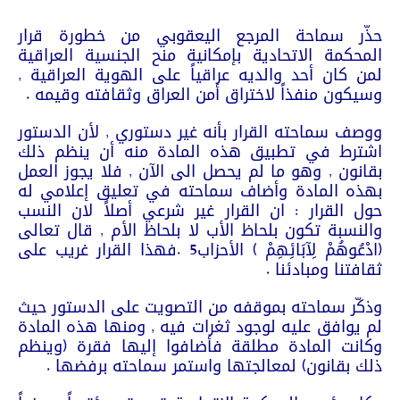
حذّر سماحة المرجع اليعقوبي من خطورة قرار
المحكمة الاتحادية بإمكانية منح الجنسية العراقية
لمن كان أحد والديه عراقياً على الهوية العراقية ,
وسيكون منفذاً لاختراق أمن العراق وثقافته وقيمه .
ووصف سماحته القرار بأنه غير دستوري , لأن الدستور
اشترط في تطبيق هذه المادة منه أن ينظم ذلك
بقانون , وهو ما لم يحصل الى الآن , فلا يجوز العمل
بهذه المادة وأضاف سماحته في تعليق إعلامي له
حول القرار : ان القرار غير شرعي أصلاً لان النسب
والنسبة تكون بلحاظ الأب لا بلحاظ الأم , قال تعالى
(ادْعُوهُمْ لِآبَائِهِمْ ) الأحزاب5 .فهذا القرار غريب على
ثقافتنا ومبادئنا .
وذكّر سماحته بموقفه من التصويت على الدستور حيث
لم يوافق عليه لوجود ثغرات فيه , ومنها هذه المادة
وكانت المادة مطلقة فأضافوا إليها فقرة (وينظم
ذلك بقانون) لمعالجتها واستمر سماحته برفضها .