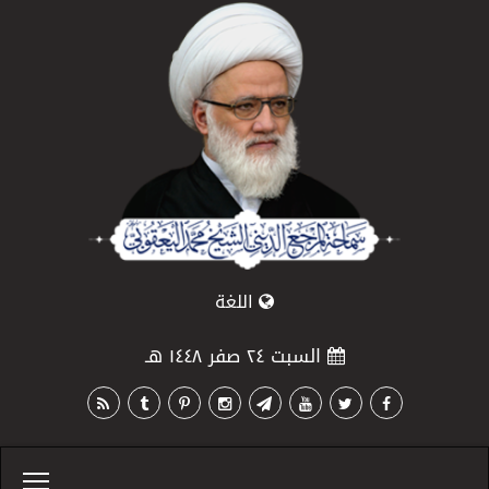
اللغة
السبت ٢٤ صفر ١٤٤٨ هـ