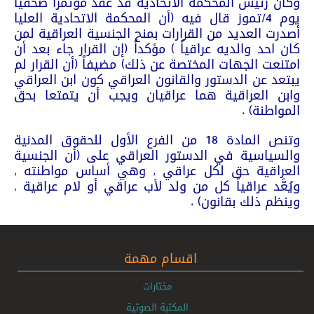
وكان رئيس المحكمة الاتحادية قد عقد مؤتمراً صحفياً
يوم 4/تموز قال فيه (أن المحكمة الاتحادية العليا
أصدرت العديد من القرارات بمنح الجنسية العراقية لمن
كان احد والديه عراقياً ) مؤكداً (إن القرار جاء بعد أن
امتنعت الجهات المختصة عن ذلك) مضيفاً (أن القرار لم
يبتعد عن الدستور والقانون العراقي كون ابن العراقي
وابن العراقية هما عراقيان ويجب أن يتمتعا بحق
المواطنة) .
وتنص المادة 18 من الفرع الأول للحقوق المدنية
والسياسية في الدستور العراقي على (أن الجنسية
العراقية حق لكل عراقي , وهي أساس مواطنته ,
ويُعَّد عراقياً كل من ولد لأب عراقي أو لام عراقية ,
وينظم ذلك بقانون) .
اقسام مهمة
مختارات
المكتبة الصوتية