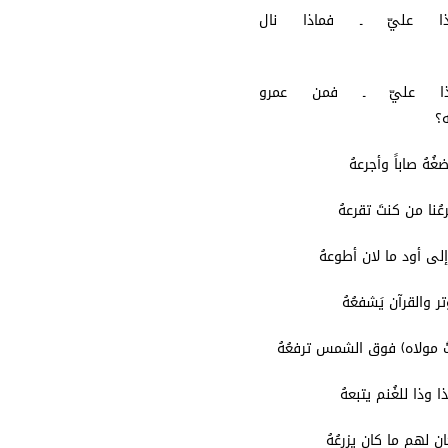
ا عليّ ـ فماذا نال
ذعهُ
ا عليّ ـ فمن عمرو
عه؟
مضغُهُ صاباً وأجرعهُ
قرعُنا من كنتَ تقرعهُ
إلى أود ما لان أطوعهُ
الوتر والقرآن يَشفعُهُ
ُ مولاه) فوق الشمس ترفعُهُ
 هذا وذا للغُنم يتبعهُ
وكان لهم ما كان يزرعُهُ