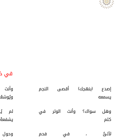
في ذكر
إصدع (بنهجك) أقصى النجم
وأنت
يسمعه
ويُ
وهل سواك؟ وأنت الوتر في
لم يُ
كلم
يش
لآلئُ ، في فحم
وحو