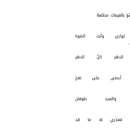
يعهُ
لفّعَ بالغيمات مطلعهُ
توارى وأنت الضوءُ
طعهُ
 الدهر كلُ الدهر
معهُ
د أعصى على نفخ
نعهُ
 والمجد طوفان
نبعهُ
، فعذري له ما قد
شفعهُ