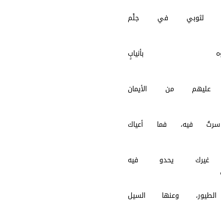
 لثوبي في جلْم
طعهُ
صروه بأنيابٍ
دعهُ
عليهم من الأيمان
طعهُ
رتُ فيه، فما أعياك
يعهُ
 غيرك يحدو فيه
معهُ
لطيور، وعنها السيل
رعهُ