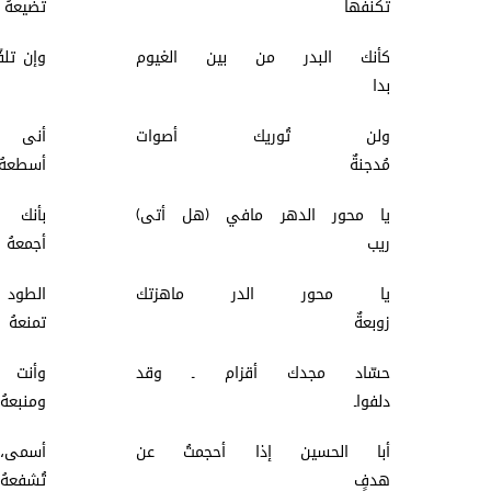
تكنفها
تض
كأنك البدر من بين الغيوم
وإن ت
بدا
ولن تُوريك أصوات
أنى 
مُدجنةٌ
أس
يا محور الدهر مافي (هل أتى)
بأنك
ريب
أج
يا محور الدر ماهزتك
الطو
زوبعةٌ
تم
حسّاد مجدك أقزام ـ وقد
وأنت
دلفواـ
وم
أبا الحسين إذا أحجمتُ عن
أسمى
هدفٍ
تُ