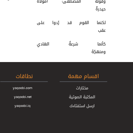
وقولهُ المصطفى: (مولاهُ
حيدرةٌ
لكنما القوم قد رُدوا على
عقب
كأنما شرعةُ الهادي
ومنهجُهُ
اقسام مهمة
نطاقات
مختارات
yaqoobi.com
المكتبة الصوتية
yaqoobi.net
ارسل استفتاءك
yaqoobi.iq