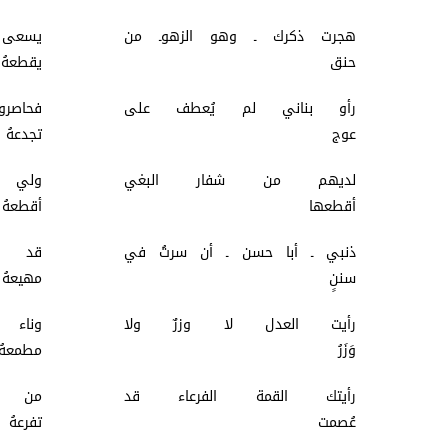
هجرت ذكرك ـ وهو الزهوـ من
يسعى
حنق
يق
رأو بناني لم يُعطف على
فحا
عوج
تج
لديهم من شفار البغي
ولي 
أقطعها
أق
ذنبي ـ أبا حسن ـ أن سرتُ في
قد س
سننٍ
مه
رأيت العدل لا وزرٌ ولا
وناء
وَزَرُ
مط
رأيتك القمة الفرعاء قد
من ا
عُصمت
تف