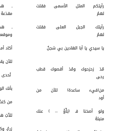
رأيتكم المثل الأسمى فقلت
ـ هذ
لهمُ
مق
رأيتك الجبل العلى فقلت
ـ هذ
لهمُ
وموق
يا سيدي يا أبا الهادين بي شجنٌ
أكاد أ
للآن ي
مُذ زحزحوك ومُذ أقصوك قطب
نُحدى 
رحى
بأنك 
من(فيء ساعدة) للآن من
أود
من كنت
ولو أصخنا فـ (بَلِّغْ ... ) عنك
للاّتِ
منبئهُ
زرعُ، 