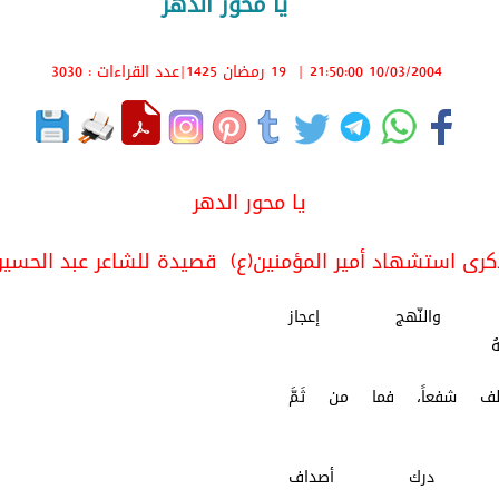
يا محور الدهر
10/03/2004 21:50:00
|
19 رمضان 1425
|عدد القراءات : 3030
يا محور الدهر
ى استشهاد أمير المؤمنين(ع) قصيدة للشاعر عبد الحسي
 والنّهج إعجاز
وشعُهُ
لف شفعاً، فما من ثَمَّ
فعهُ
ل درك أصداف