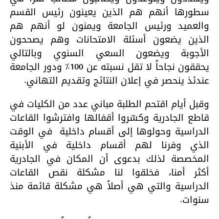
سطورها أنهم هم الذين يعينون رئيس القسم
والعميد ورئيس الجامعة ويمنون لو أنهم هم
الذين يضعون أسئلة الامتحانات وهم يصححون
الأجوبة ويضعون السعي السنوي وبالتالي
يحققون نجاحاً لا تقل نسبته عن 100% ودور الجامعة
عندئذ ينحصر في إعلان النتائج وتقديم التهاني.
وقبل أيام اقتحم الطلبة مباني عدد من الكليات في
قاطع الجادرية وكسّروا أقفالها وافترشوا القاعات
الدراسية وحولوها إلى أقسام داخلية في الوقت
الذي وفرنا لهم أقسام داخلية في الأبنية
المخصصة لذلك بدعوى أن المكان في الجادرية
أكثر أمنا، فخلقوا لنا مشكلة نقص القاعات
الدراسية والتي هي أصلاً هي مشكلة قائمة منذ
سنوات.