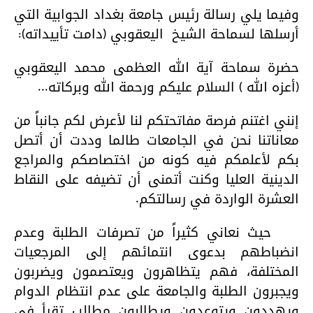
وفيما يلي رسالة رئيس جامعة بغداد الجوابية التي
أرسلها لسماحة الشيخ اليعقوبي (دامت تأييداته):
حضرة سماحة آية الله العظمى محمد اليعقوبي
(أعزه الله ) السلام عليكم ورحمة الله وبركاته...
إنني اغتنم فرصة مفاتحتكم لنا لأعرض لكم جانباً من
معاناتنا نحن في الجامعات طالما وددت أن أتصل
بكم لأعلمكم فيه كونه من اختصاصكم والمراجع
الدينية العليا وكنت أتمنى أن تضيفه على النقاط
العشرة الواردة في رسالتكم.
حيث نعاني كثيراً من تصرفات الطلبة وعدم
انضباطهم بدعوى انتمائهم إلى المرجعيات
المختلفة، فهم يتظاهرون ويعتصمون ويضربون
ويجبرون الطلبة والجامعة على عدم انتظام الدوام
ويهددون ويتوعدون ويطالبون مطالب تقرأ في