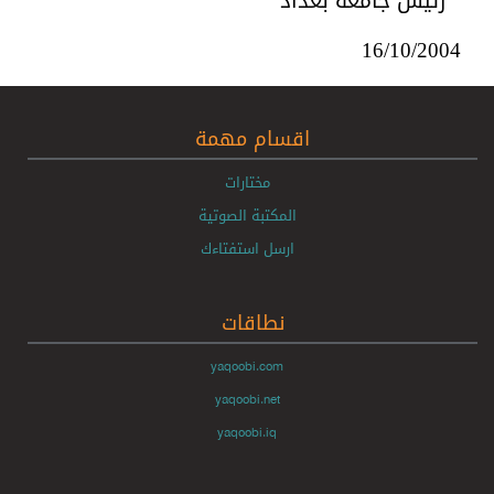
رئيس جامعة بغداد
16/10/2004
اقسام مهمة
مختارات
المكتبة الصوتية
ارسل استفتاءك
نطاقات
yaqoobi.com
yaqoobi.net
yaqoobi.iq