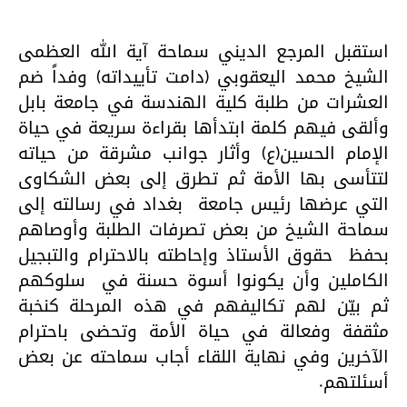
استقبل المرجع الديني سماحة آية الله العظمى
الشيخ محمد اليعقوبي (دامت تأييداته) وفداً ضم
العشرات من طلبة كلية الهندسة في جامعة بابل
وألقى فيهم كلمة ابتدأها بقراءة سريعة في حياة
الإمام الحسين(ع) وأثار جوانب مشرقة من حياته
لتتأسى بها الأمة ثم تطرق إلى بعض الشكاوى
التي عرضها رئيس جامعة بغداد في رسالته إلى
سماحة الشيخ من بعض تصرفات الطلبة وأوصاهم
بحفظ حقوق الأستاذ وإحاطته بالاحترام والتبجيل
الكاملين وأن يكونوا أسوة حسنة في سلوكهم
ثم بيّن لهم تكاليفهم في هذه المرحلة كنخبة
مثقفة وفعالة في حياة الأمة وتحضى باحترام
الآخرين وفي نهاية اللقاء أجاب سماحته عن بعض
أسئلتهم.