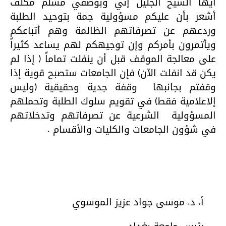
أيها الشيخ الجليل إني وبوصفي مسلم مكلف
أشعر بأن عليكم مسؤولية جمة بتوحيد الطلبة
وردعهم عن تصرفاتهم الظالمة وهم أتباعكم
ويأتمرون بأمركم وإن توجيهكم لهم يساعد كثيراً
على معالجة الموقف قبل أن ينفلت تماماً ( إذا لم
يكن قد انفلت الآن) فإن الجامعات ستصبح قوية إذا
وقفتم بجانبها وقفة جدية وحقيقية (وليس
إلاعلامية فقط) في تقويم سلوك الطلبة وتحملهم
المسؤولية الشرعية عن تصرفاتهم وتدخلاتهم
في شؤون الجامعات والكليات والأقسام .
أ. د. موسى جواد عزيز الموسوي