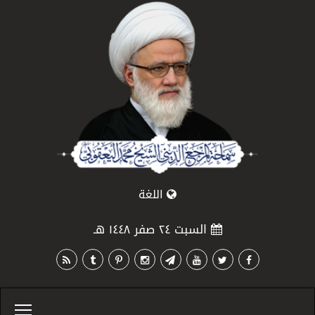
اللغة
السبت ٢٤ صفر ١٤٤٨ هـ