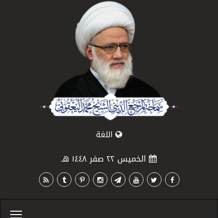
اللغة
الخميس ٢٢ صفر ١٤٤٨ هـ