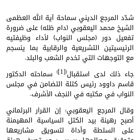
شدّد المرجع الديني سماحة آية الله العظمى
الشيخ محمد اليعقوبي (دام ظله) على ضرورة
تفعيل دور (مجلس النواب) لأداء وظيفتيه
الرئيسيتين التشريعية والرقابية بما ينسجم
مع التوجهات التي تخدم الشعب والبلد.
)
(
جاء ذلك لدى استقبال
[1]
سماحته الدكتور
قاسم داوود رئيس كتلة التضامن في مجلس
النواب في مكتبه في النجف الأشرف.
وقال المرجع اليعقوبي: إن القرار البرلماني
أصبح رهينة بيد الكتل السياسية المهيمنة
على السلطة وأداة لتسويق مشاريعها