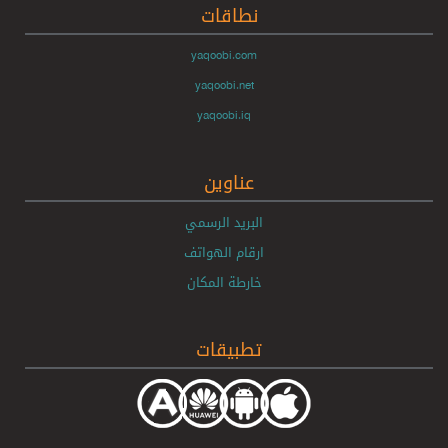
نطاقات
yaqoobi.com
yaqoobi.net
yaqoobi.iq
عناوين
البريد الرسمي
ارقام الهواتف
خارطة المكان
تطبيقات