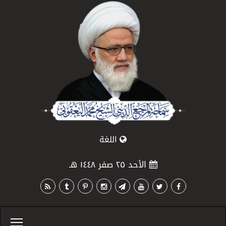
اللغة
الأحد ٢٥ صفر ١٤٤٨ هـ