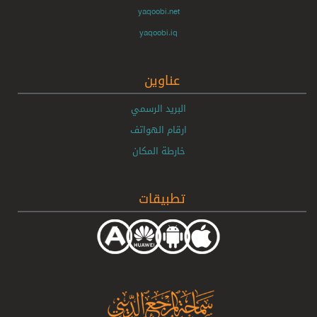
yaqoobi.net
yaqoobi.iq
عناوين
البريد الرسمي
ارقام الهواتف
خارطة المكان
تطبيقات