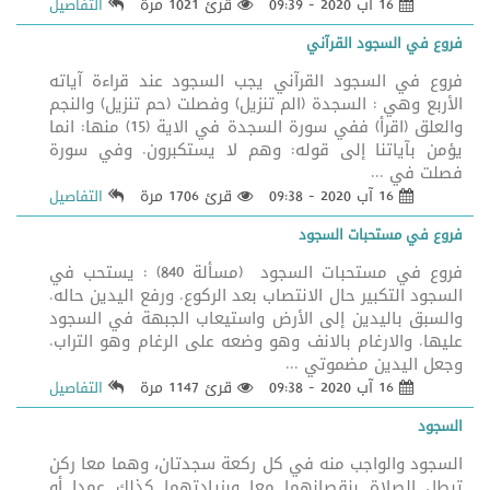
16 آب 2020 - 09:39
قرئ 1021 مرة
التفاصيل
فروع في السجود القرآني
فروع في السجود القرآني يجب السجود عند قراءة آياته
الأربع وهي : السجدة (الم تنزيل) وفصلت (حم تنزيل) والنجم
والعلق (اقرأ) ففي سورة السجدة في الاية (15) منها: انما
يؤمن بآياتنا إلى قوله: وهم لا يستكبرون. وفي سورة
فصلت في ...
16 آب 2020 - 09:38
قرئ 1706 مرة
التفاصيل
فروع في مستحبات السجود
فروع في مستحبات السجود (مسألة 840) : يستحب في
السجود التكبير حال الانتصاب بعد الركوع. ورفع اليدين حاله.
والسبق باليدين إلى الأرض واستيعاب الجبهة في السجود
عليها. والارغام بالانف وهو وضعه على الرغام وهو التراب.
وجعل اليدين مضموتي ...
16 آب 2020 - 09:38
قرئ 1147 مرة
التفاصيل
السجود
السجود والواجب منه في كل ركعة سجدتان، وهما معا ركن
تبطل الصلاة بنقصانهما معا وبزيادتهما كذلك عمدا أو