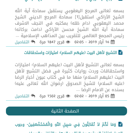
بسمه تعالى المرجع اليعقوبي يستقبل سماحة آية الله
الشيخ الآراكي استقبل[1] سماحة المرجع الديني الشيخ
محمد اليعقوبي (دام ظله) بمكتبه في النجف الاشرف
سماحة آية الله الشيخ محسن الآراكي (دامت بركاته)
رئيس المجمع العالمي للتقريب بين المذاهب الإسلامية ...
16 أيار 2019 - 02:05
قرئ 1847 مرة
التفاصيل
التشيع لأهل البيت (عليهم السلام): امتيازات واستحقاقات
بسمه تعالى التشيع لأهل البيت (عليهم السلام): امتيازات
واستحقاقات وردت روايات كثيرة في فضل التشيع لأهل
البيت (عليهم السلام) منها ما في كتاب عيون أخبار الرضا
(عليه السلام) للشيخ الصدوق (رضوان الله تعالى عليه)
بسنده عن الامام الرضا ...
05 أيار 2019 - 02:02
قرئ 1502 مرة
التفاصيل
الصفحة الثانية
وَمَا لَكُمْ لاَ تُقَاتِلُونَ فِي سَبِيلِ اللّهِ وَالْمُسْتَضْعَفِينَ- وجوب