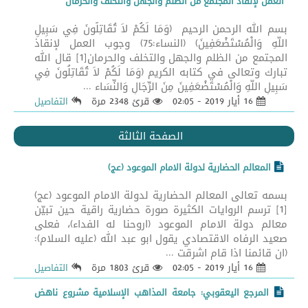
العمل لإنقاذ المجتمع من الظلم والجهل والتخلف والحرمان
بسم الله الرحمن الرحيم (وَمَا لَكُمْ لاَ تُقَاتِلُونَ فِي سَبِيلِ
اللّهِ وَالْمُسْتَضْعَفِينَ) (النساء:75) وجوب العمل لإنقاذ
المجتمع من الظلم والجهل والتخلف والحرمان[1] قال الله
تبارك وتعالى في كتابه الكريم (وَمَا لَكُمْ لاَ تُقَاتِلُونَ فِي
سَبِيلِ اللّهِ وَالْمُسْتَضْعَفِينَ مِنَ الرِّجَالِ وَالنِّسَاء ...
16 أيار 2019 - 02:05
قرئ 2348 مرة
التفاصيل
الصفحة الثالثة
المعالم الحضارية لدولة الامام الموعود (عج)
بسمه تعالى المعالم الحضارية لدولة الامام الموعود (عج)
[1] ترسم الروايات الكثيرة صورة حضارية راقية حين تبيّن
معالم دولة الامام الموعود (اروحنا له الفداء)، فعلى
صعيد الرفاه الاقتصادي يقول ابو عبد الله (عليه السلام):
(ان قائمنا اذا قام اشرقت ...
16 أيار 2019 - 02:05
قرئ 1803 مرة
التفاصيل
المرجع اليعقوبي: جامعة المذاهب الإسلامية مشروع ناهض