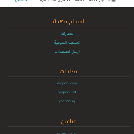
اقسام مهمة
مختارات
المكتبة الصوتية
ارسل استفتاءك
نطاقات
yaqoobi.com
yaqoobi.net
yaqoobi.iq
عناوين
البريد الرسمي