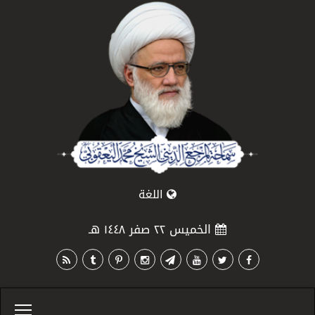
اللغة
الخميس ٢٢ صفر ١٤٤٨ هـ