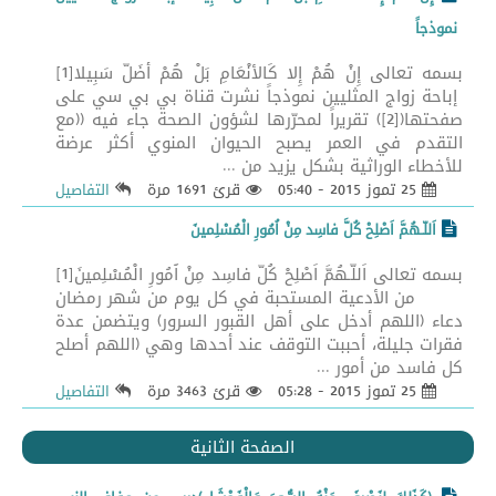
نموذجاً
بسمه تعالى إِنْ هُمْ إِلا كَالأَنْعَامِ بَلْ هُمْ أَضَلُّ سَبِيلا[1]
إباحة زواج المثليين نموذجاً نشرت قناة بي بي سي على
صفحتها([2]) تقريراً لمحرّرها لشؤون الصحة جاء فيه ((مع
التقدم في العمر يصبح الحيوان المنوي أكثر عرضة
للأخطاء الوراثية بشكل يزيد من ...
25 تموز 2015 - 05:40
قرئ 1691 مرة
التفاصيل
اَللّـهُمَّ اَصْلِحْ كُلَّ فاسِد مِنْ اُمُورِ الْمُسْلِمينَ
بسمه تعالى اَللّـهُمَّ اَصْلِحْ كُلَّ فاسِد مِنْ اُمُورِ الْمُسْلِمينَ[1]
من الأدعية المستحبة في كل يوم من شهر رمضان
دعاء (اللهم أدخل على أهل القبور السرور) ويتضمن عدة
فقرات جليلة، أحببت التوقف عند أحدها وهي (اللهم أصلح
كل فاسد من أمور ...
25 تموز 2015 - 05:28
قرئ 3463 مرة
التفاصيل
الصفحة الثانية