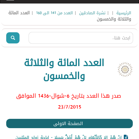
|
|
|
| العدد المائة
الرئيسية
نشرة الصادقين
العدد من 141 الى 160
والثلاثة والخمسون
العدد المائة والثلاثة
والخمسون
صدر هذا العدد بتاريخ 6-شوال-1436 الموافق
23/7
/2015
الصفحة الاولى
إِنْ هُمْ إِلا كَالأَنْعَامِ بَلْ هُمْ أَضَلُّ سَبِيلا - إباحة زواج المثليين