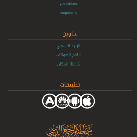
yaqoobi.net
yaqoobi.iq
عناوين
البريد الرسمي
ارقام الهواتف
خارطة المكان
تطبيقات