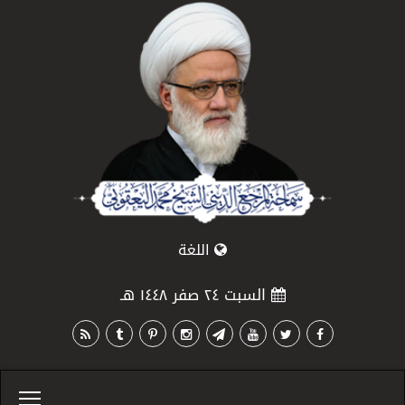
اللغة
السبت ٢٤ صفر ١٤٤٨ هـ