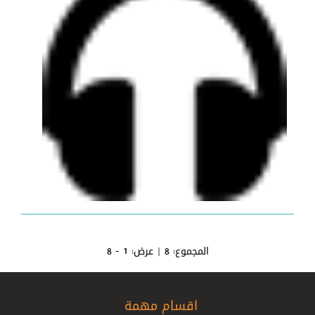
المجموع:
8
| عرض:
1 - 8
اقسام مهمة