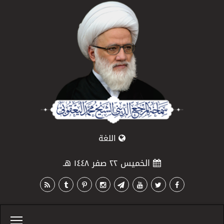
اللغة
الخميس ٢٢ صفر ١٤٤٨ هـ