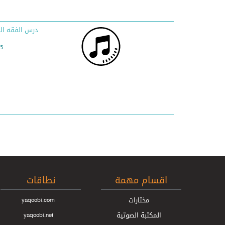
درس الفقه ال
00
اقسام مهمة
نطاقات
مختارات
yaqoobi.com
المكتبة الصوتية
yaqoobi.net