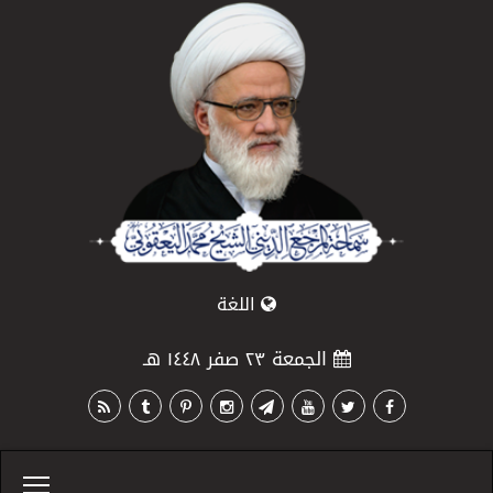
اللغة
الجمعة ٢٣ صفر ١٤٤٨ هـ