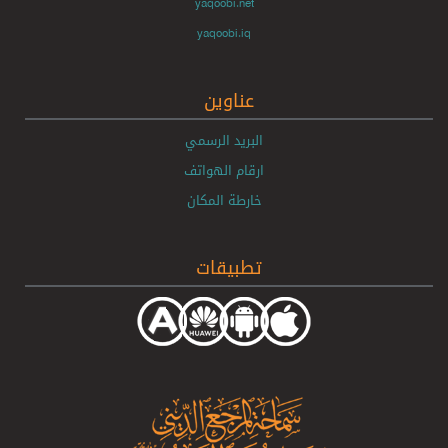
yaqoobi.net
yaqoobi.iq
عناوين
البريد الرسمي
ارقام الهواتف
خارطة المكان
تطبيقات