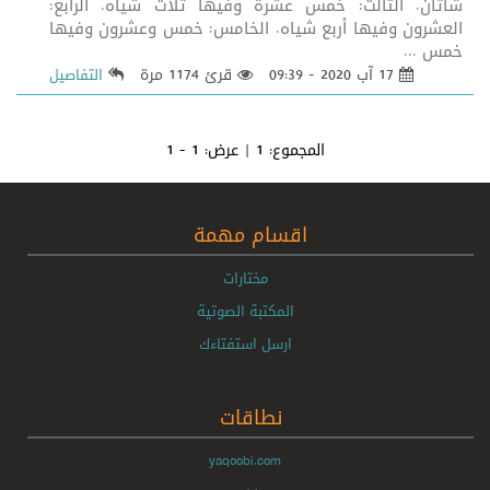
شاتان. الثالث: خمس عشرة وفيها ثلاث شياه. الرابع:
العشرون وفيها أربع شياه. الخامس: خمس وعشرون وفيها
خمس ...
17 آب 2020 - 09:39
قرئ 1174 مرة
التفاصيل
المجموع:
1
| عرض:
1 - 1
اقسام مهمة
مختارات
المكتبة الصوتية
ارسل استفتاءك
نطاقات
yaqoobi.com