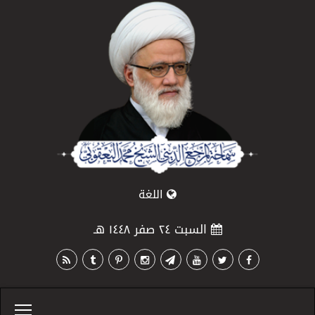
اللغة
السبت ٢٤ صفر ١٤٤٨ هـ