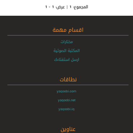
المجموع:
1
| عرض:
1 - 1
اقسام مهمة
مختارات
المكتبة الصوتية
ارسل استفتاءك
نطاقات
yaqoobi.com
yaqoobi.net
yaqoobi.iq
عناوين