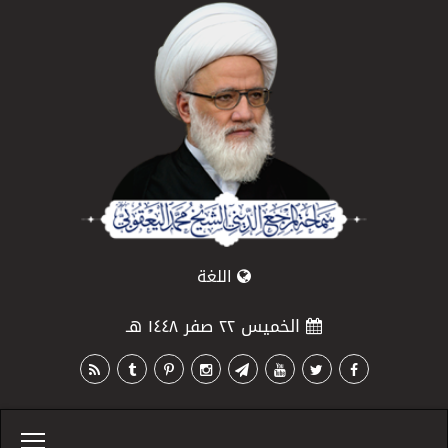
اللغة
الخميس ٢٢ صفر ١٤٤٨ هـ