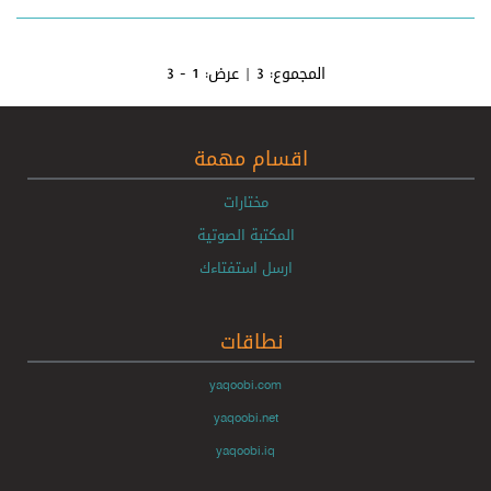
المجموع:
3
| عرض:
1 - 3
اقسام مهمة
مختارات
المكتبة الصوتية
ارسل استفتاءك
نطاقات
yaqoobi.com
yaqoobi.net
yaqoobi.iq