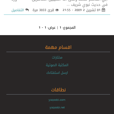
في حديث نبوي شريف ...
01 تشرين 2 2009 - 21:55
قرئ 3033 مرة
التفاصيل
المجموع:
1
| عرض:
1 - 1
اقسام مهمة
مختارات
المكتبة الصوتية
ارسل استفتاءك
نطاقات
yaqoobi.com
yaqoobi.net