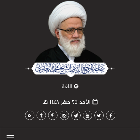
اللغة
الأحد ٢٥ صفر ١٤٤٨ هـ