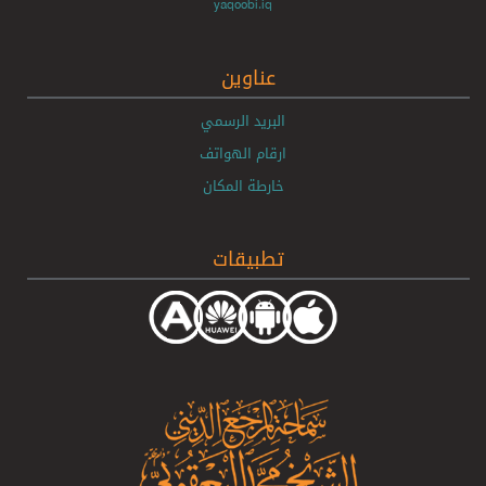
yaqoobi.iq
عناوين
البريد الرسمي
ارقام الهواتف
خارطة المكان
تطبيقات