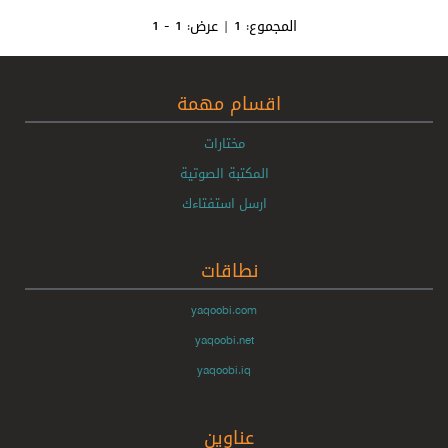
المجموع:
1
| عرض:
1 - 1
اقسام مهمة
مختارات
المكتبة الصوتية
ارسل استفتاءك
نطاقات
yaqoobi.com
yaqoobi.net
yaqoobi.iq
عناوين