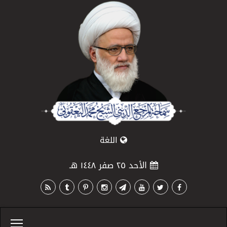
اللغة
الأحد ٢٥ صفر ١٤٤٨ هـ