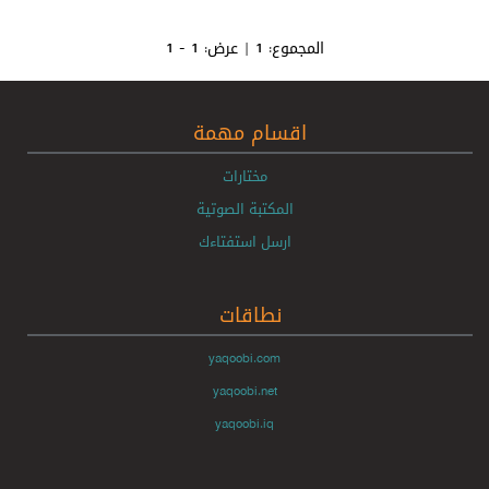
المجموع:
1
| عرض:
1 - 1
اقسام مهمة
مختارات
المكتبة الصوتية
ارسل استفتاءك
نطاقات
yaqoobi.com
yaqoobi.net
yaqoobi.iq