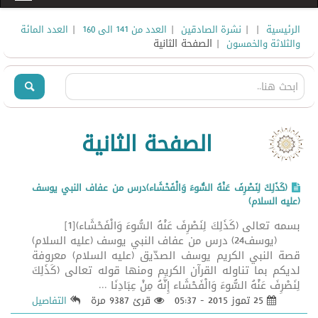
|
|
|
|
الرئيسية
نشرة الصادقين
العدد من 141 الى 160
العدد المائة
| الصفحة الثانية
والثلاثة والخمسون
الصفحة الثانية
(كَذَلِكَ لِنَصْرِفَ عَنْهُ السُّوءَ وَالْفَحْشَاء)درس من عفاف النبي يوسف
(عليه السلام)
بسمه تعالى (كَذَلِكَ لِنَصْرِفَ عَنْهُ السُّوءَ وَالْفَحْشَاء)[1]
(يوسف24) درس من عفاف النبي يوسف (عليه السلام)
قصة النبي الكريم يوسف الصدّيق (عليه السلام) معروفة
لديكم بما تناوله القرآن الكريم ومنها قوله تعالى (كَذَلِكَ
لِنَصْرِفَ عَنْهُ السُّوءَ وَالْفَحْشَاء إِنَّهُ مِنْ عِبَادِنَا ...
25 تموز 2015 - 05:37
قرئ 9387 مرة
التفاصيل