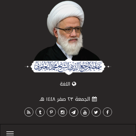
اللغة
الجمعة ٢٣ صفر ١٤٤٨ هـ