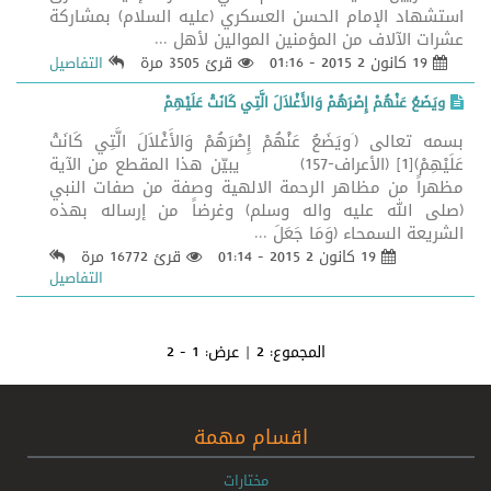
استشهاد الإمام الحسن العسكري (عليه السلام) بمشاركة
عشرات الآلاف من المؤمنين الموالين لأهل ...
19 كانون 2 2015 - 01:16
قرئ 3505 مرة
التفاصيل
ويَضَعُ عَنْهُمْ إِصْرَهُمْ وَالأَغْلاَلَ الَّتِي كَانَتْ عَلَيْهِمْ
بسمه تعالى (َويَضَعُ عَنْهُمْ إِصْرَهُمْ وَالأَغْلاَلَ الَّتِي كَانَتْ
عَلَيْهِمْ)[1] (الأعراف-157) يبيّن هذا المقطع من الآية
مظهراً من مظاهر الرحمة الالهية وصفة من صفات النبي
(صلى الله عليه واله وسلم) وغرضاً من إرساله بهذه
الشريعة السمحاء (وَمَا جَعَلَ ...
19 كانون 2 2015 - 01:14
قرئ 16772 مرة
التفاصيل
المجموع:
2
| عرض:
1 - 2
اقسام مهمة
مختارات