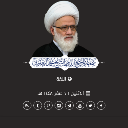
اللغة
الاثنين ٢٦ صفر ١٤٤٨ هـ