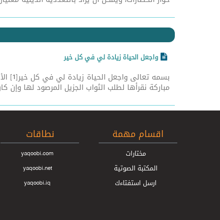
واجعل الحياة زيادة لي في كل خير
بسمه 
مباركة نقرأها لطلب الثواب الجزيل المرصود لها وإن كان 
اقسام مهمة
نطاقات
مختارات
yaqoobi.com
المكتبة الصوتية
yaqoobi.net
ارسل استفتاءك
yaqoobi.iq