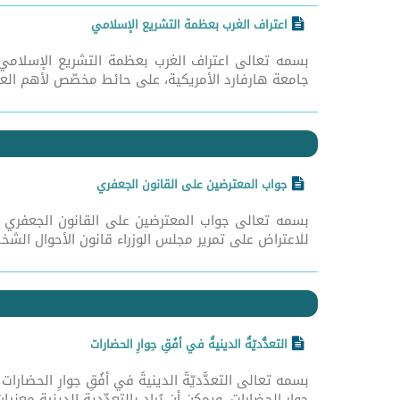
اعتراف الغرب بعظمة التشريع الإسلامي
جامعة هارفارد الأمريكية، على حائط مخصّص لأهم العبارا
جواب المعترضين على القانون الجعفري
للاعتراض على تمرير مجلس الوزراء قانون الأحوال الشخ
التعدُّديّةُ الدينيةُ في أفُقِ حِوارِ الحضارات
حوار الحضارات، ويمكن أن يُراد بالتعدّدية الدينية معنيا