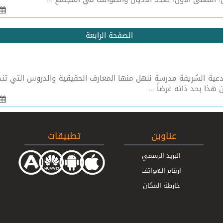
الصفحة الرابعة
تعالى واجعل الحياة زيادة لي في كل خير[1] الأدعية الشريفة مدرسة ننهل منها المعارف الحقي
هذا بحد ذاته غرضاً ...
عناوين
تطبيقات
البريد الرسمي
ارقام الهواتف
خارطة المكان