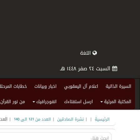
اللغة
السبت ٢٤ صفر ١٤٤٨ هـ
السيرة الذاتية
اعلام آل اليعقوبي
اخبار وبيانات
خطابات المرحلة
المكتبة المرئية
ارسل استفتاءك
انفوجرافيك
من نور القرآن
+
+
|
|
|
| العدد
الرئيسية
نشرة الصادقين
العدد من 121 الى 140