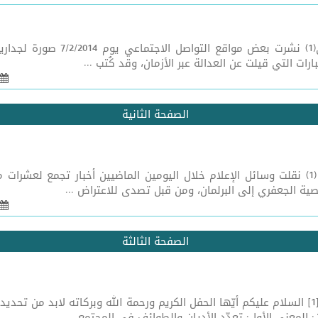
بسمه تعالى اعتراف الغرب بعظمة ال
ت التي قيلت عن العدالة عبر الأزمان، وقد كُتب ...
الصفحة الثانية
بسمه تعالى جواب المعترضين على القانون الجعفري (1) نقلت وسائل الإعلام خلال اليومين الماضيي
صية الجعفري إلى البرلمان، ومن قبل تصدى للاعتراض ...
الصفحة الثالثة
بسمه تعالى التعدُّديّةُ الدينيةُ في أفُقِ حِوارِ الحضارات[1] السلام عليكم أيّها الحفل الكريم ورحمة 
ن: المعنى الأول: تعدّد الأديان والطوائف في المجتمع ...