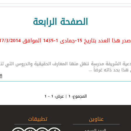
الصفحة الرابعة
ر هذا العدد بتاريخ 15-جمادى 1-1435 الموافق 17/3
/2014
عالى واجعل الحياة زيادة لي في كل خير[1] الأدعية الشريفة مدرسة ننهل منها المعارف الحقي
ذا بحد ذاته غرضاً ...
المجموع:
1
| عرض:
1 - 1
عناوين
تطبيقات
البريد الرسمي