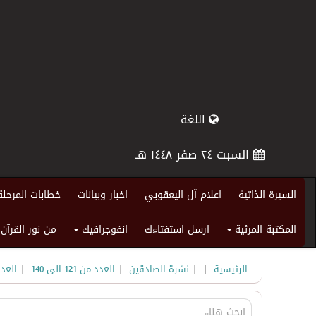
اللغة
السبت ٢٤ صفر ١٤٤٨ هـ
السيرة الذاتية
اعلام آل اليعقوبي
اخبار وبيانات
خطابات المرحلة
المكتبة المرئية
ارسل استفتاءك
انفوجرافيك
من نور القرآن
+
+
|
|
|
|
الرئيسية
نشرة الصادقين
العدد من 121 الى 140
العدد