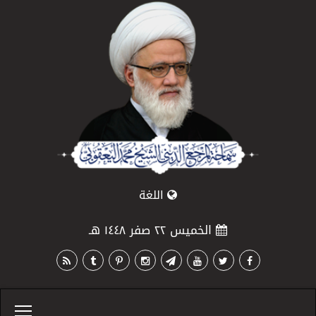
اللغة
الخميس ٢٢ صفر ١٤٤٨ هـ