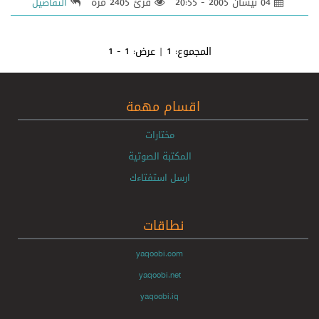
04 نيسان 2005 - 20:55
قرئ 2405 مرة
التفاصيل
المجموع:
1
| عرض:
1 - 1
اقسام مهمة
مختارات
المكتبة الصوتية
ارسل استفتاءك
نطاقات
yaqoobi.com
yaqoobi.net
yaqoobi.iq