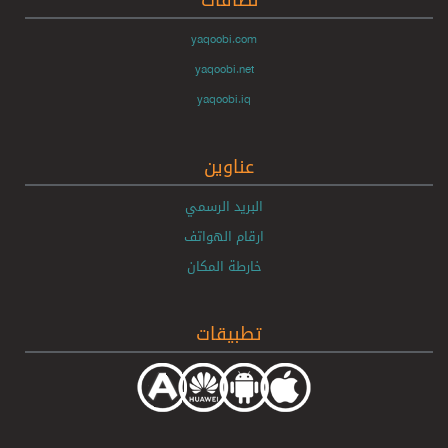
yaqoobi.com
yaqoobi.net
yaqoobi.iq
عناوين
البريد الرسمي
ارقام الهواتف
خارطة المكان
تطبيقات