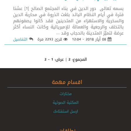
بسمه تعالى دور الدين في بناء المجتمع الصالح [1] عشنا
فترة في أيام النظام البائد بلغت الذروة في محاربة الدين
والسخرية والاستهزاء من المتدينين فقد كانوا يصفونهم
بالتخلف والرجعية والعمالة للإمبريالية وكانت النساء أكثر
عرضة لتميَّز المتدينة بالحجاب وقد ...
08 أيار 2018 - 12:04
قرئ 2293 مرة
التفاصيل
المجموع:
2
| عرض:
1 - 2
اقسام مهمة
مختارات
المكتبة الصوتية
ارسل استفتاءك
نطاقات