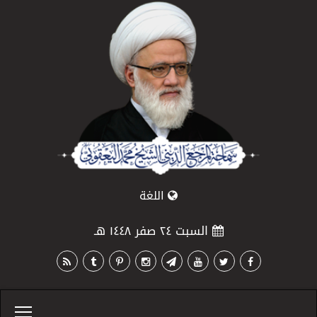
اللغة
السبت ٢٤ صفر ١٤٤٨ هـ