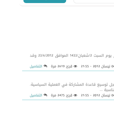
قصيدة ألقاها الأديب الفاضل عباس العجيلي (فرزدق الصدر) مخاطباً سماحة المرجع اليعقوبي (دام ظله) في مجلسه العام يوم السبت 2/شعبان/1433 الموافق 23/6/2012 وقد
قرئ 2619 مرة
التفاصيل
اجل توسيع قاعدة المشاركة في العملية السياسية.
اسبة ...
قرئ 2475 مرة
التفاصيل