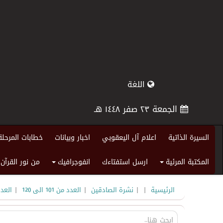
اللغة
الجمعة ٢٣ صفر ١٤٤٨ هـ
السيرة الذاتية
اعلام آل اليعقوبي
اخبار وبيانات
خطابات المرحلة
المكتبة المرئية
ارسل استفتاءك
انفوجرافيك
من نور القرآن
+
+
|
|
|
|
الرئيسية
نشرة الصادقين
العدد من 101 الى 120
العد