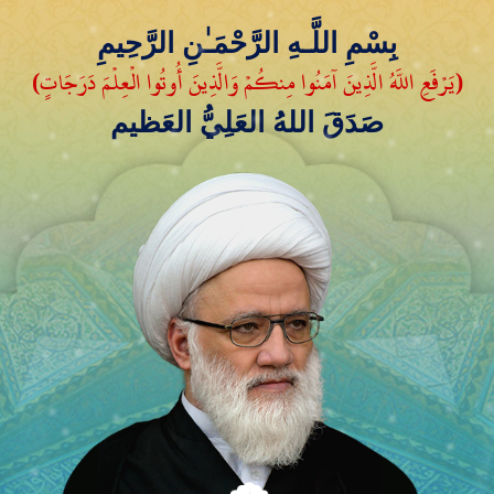
بِسْمِ اللَّـهِ الرَّحْمَـٰنِ الرَّحِيمِ
(يَرْفَعِ اللَّهُ الَّذِينَ آمَنُوا مِنكُمْ وَالَّذِينَ أُوتُوا الْعِلْمَ دَرَجَاتٍ)
صَدَقَ اللهُ العَلِيُّ العَظيم