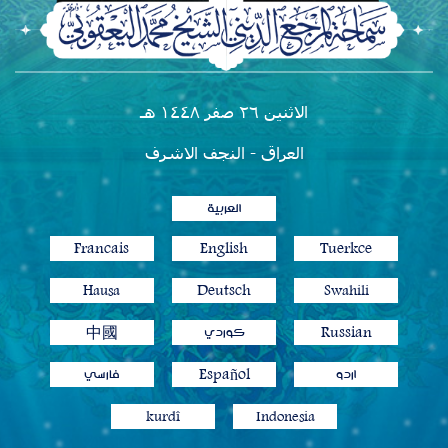
الاثنين ٢٦ صفر ١٤٤٨ هـ
العراق - النجف الاشرف
العربية
Francais
English
Tuerkce
Deutsch
Hausa
Swahili
كوردي
中國
Russian
اردو
فارسي
Español
kurdî
Indonesia