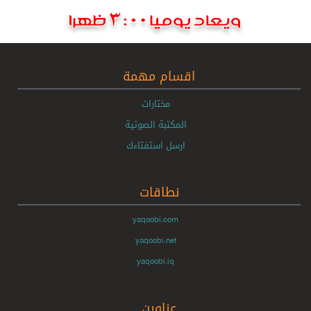
اقسام مهمة
مختارات
المكتبة الصوتية
ارسل استفتاءك
نطاقات
yaqoobi.com
yaqoobi.net
yaqoobi.iq
عناوين