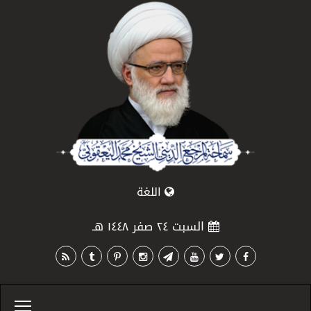
اللغة
السبت ٢٤ صفر ١٤٤٨ هـ