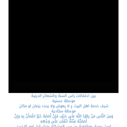
بين احتفالات راس السنة والشعائر الدينية
موعظة حسنية
شرف خدمة اهل البيت ع لا يعوض ولا يحدد بزمان او مكان
موعظة سجّادية
وَمِنَ النَّاسِ مَنْ يَعْبُدُ اللَّهَ عَلَى حَرْفٍ فَإِنْ أَصَابَهُ خَيْرٌ اطْمَأَنَّ بِهِ وَإِنْ
أَصَابَتْهُ فِتْنَةٌ انْقَلَبَ عَلَى وَجْهِهِ
ابحث بصدق وواقعية عن سب المشكلة عندك قبل لوم الاخرين