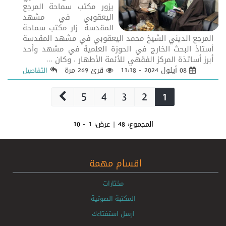
يزور مكتب سماحة المرجع
اليعقوبي في مشهد
المقدسة زار مكتب سماحة
المرجع الديني الشيخ محمد اليعقوبي في مشهد المقدسة
أستاذ البحث الخارج في الحوزة العلمية في مشهد وأحد
أبرز أساتذة المركز الفقهي للأئمة الأطهار . وكان ...
08 أيلول 2024 - 11:18
قرئ 269 مرة
التفاصيل
5
4
3
2
1
المجموع:
48
| عرض:
1 - 10
اقسام مهمة
مختارات
المكتبة الصوتية
ارسل استفتاءك