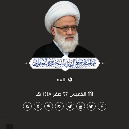
اللغة
الخميس ٢٢ صفر ١٤٤٨ هـ