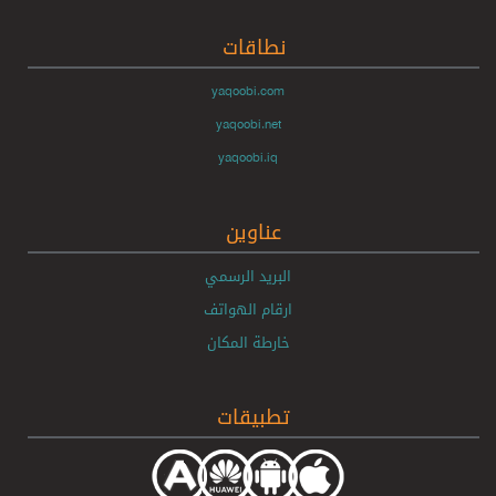
نطاقات
yaqoobi.com
yaqoobi.net
yaqoobi.iq
عناوين
البريد الرسمي
ارقام الهواتف
خارطة المكان
تطبيقات