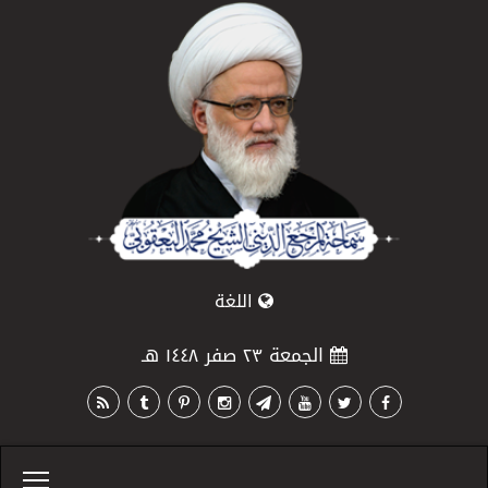
اللغة
الجمعة ٢٣ صفر ١٤٤٨ هـ