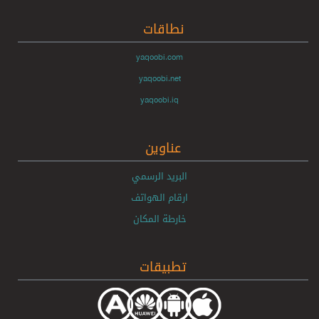
نطاقات
yaqoobi.com
yaqoobi.net
yaqoobi.iq
عناوين
البريد الرسمي
ارقام الهواتف
خارطة المكان
تطبيقات