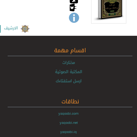
الارشيف
اقسام مهمة
مختارات
المكتبة الصوتية
ارسل استفتاءك
نطاقات
yaqoobi.com
yaqoobi.net
yaqoobi.iq