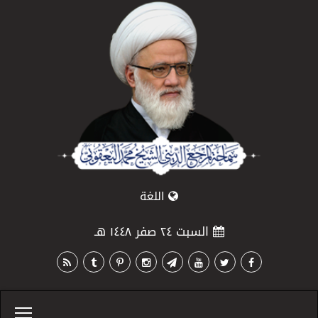
اللغة
السبت ٢٤ صفر ١٤٤٨ هـ