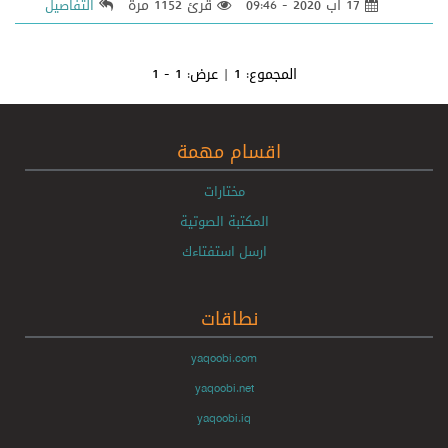
17 آب 2020 - 09:46
قرئ 1152 مرة
التفاصيل
المجموع:
1
| عرض:
1 - 1
اقسام مهمة
مختارات
المكتبة الصوتية
ارسل استفتاءك
نطاقات
yaqoobi.com
yaqoobi.net
yaqoobi.iq