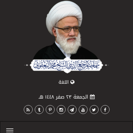
اللغة
الجمعة ٢٣ صفر ١٤٤٨ هـ