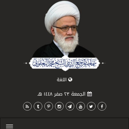
اللغة
الجمعة ٢٣ صفر ١٤٤٨ هـ