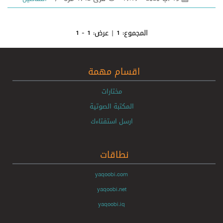
المجموع:
1
| عرض:
1 - 1
اقسام مهمة
مختارات
المكتبة الصوتية
ارسل استفتاءك
نطاقات
yaqoobi.com
yaqoobi.net
yaqoobi.iq