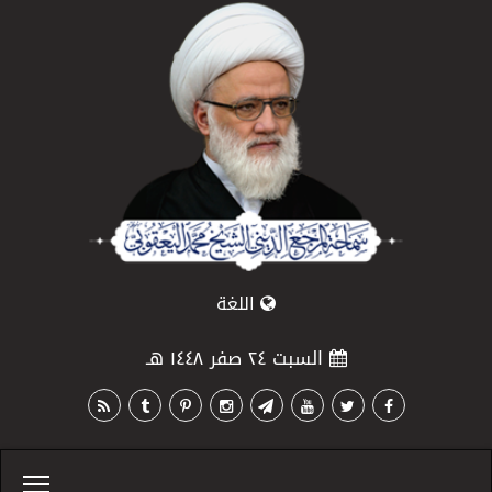
اللغة
السبت ٢٤ صفر ١٤٤٨ هـ