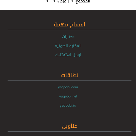
المجموع:
1
| عرض:
1 - 1
اقسام مهمة
مختارات
المكتبة الصوتية
ارسل استفتاءك
نطاقات
yaqoobi.com
yaqoobi.net
yaqoobi.iq
عناوين