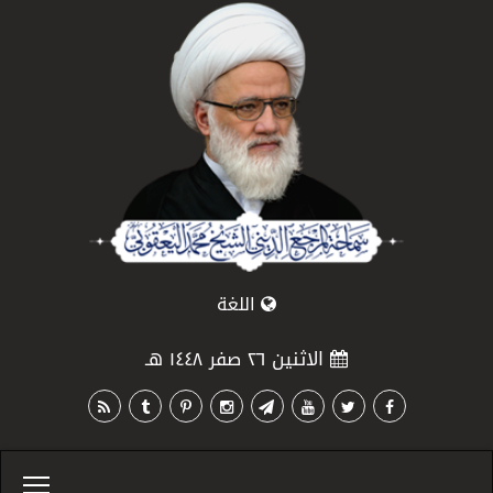
اللغة
الاثنين ٢٦ صفر ١٤٤٨ هـ