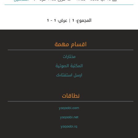
المجموع:
1
| عرض:
1 - 1
اقسام مهمة
مختارات
المكتبة الصوتية
ارسل استفتاءك
نطاقات
yaqoobi.com
yaqoobi.net
yaqoobi.iq