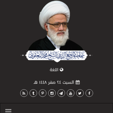
اللغة
السبت ٢٤ صفر ١٤٤٨ هـ