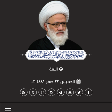
اللغة
الخميس ٢٢ صفر ١٤٤٨ هـ