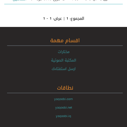
المجموع:
1
| عرض:
1 - 1
اقسام مهمة
مختارات
المكتبة الصوتية
ارسل استفتاءك
نطاقات
yaqoobi.com
yaqoobi.net
yaqoobi.iq