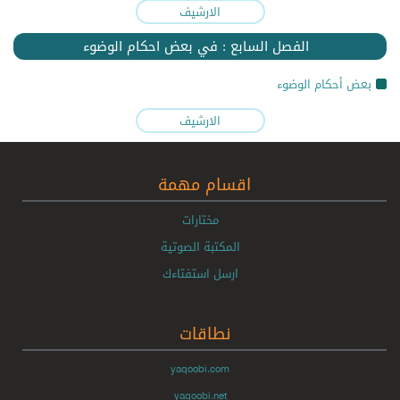
الارشيف
الفصل السابع : في بعض احكام الوضوء
بعض أحكام الوضوء
الارشيف
اقسام مهمة
مختارات
المكتبة الصوتية
ارسل استفتاءك
نطاقات
yaqoobi.com
yaqoobi.net