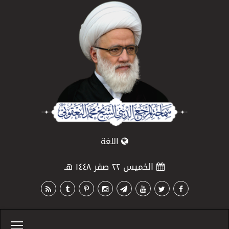
اللغة
الخميس ٢٢ صفر ١٤٤٨ هـ