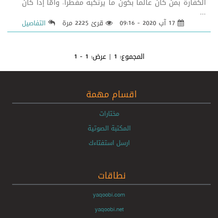
الكفارة بمن كان عالماً بكون ما يرتكبه مفطراً. وأمّا إذا كان
...
17 آب 2020 - 09:16
قرئ 2225 مرة
التفاصيل
المجموع:
1
| عرض:
1 - 1
اقسام مهمة
مختارات
المكتبة الصوتية
ارسل استفتاءك
نطاقات
yaqoobi.com
yaqoobi.net