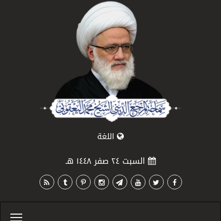
اللغة
السبت ٢٤ صفر ١٤٤٨ هـ