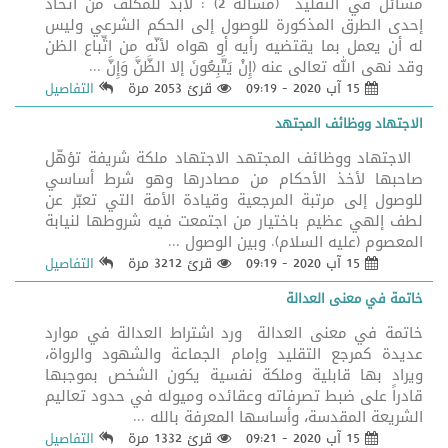
مسائل في التقليد (مسألة 2) : لابد للمكلف من اتخاذ
إحدى الطرق المذكورة للوصول إلى الحكم الشرعي وليس
له أن يعمل بما يقتضيه رأيه أو هواه لأنّه من اتِّباع الظن
وقد نهى الله تعالى عنه (إِنْ يَتَّبِعُونَ إلا الظَّنَّ وَإِنَّ ...
15 آب 2020 - 09:19
قرئ 2053 مرة
التفاصيل
الاجتهاد ووظائف المجتهد
الاجتهاد ووظائف المجتهد الاجتهاد ملكة شريفة تؤهّل
صاحبها لأخذ الأحكام من مصادرها وهو شرط أساسي
للوصول إلى مرتبة المرجعية وقيادة الأمة التي تعبّر عن
لطف إلهي عظيم باختيار من اجتمعت فيه شروطها لنيابة
المعصوم (عليه السلام). وبين الوصول ...
15 آب 2020 - 09:19
قرئ 3212 مرة
التفاصيل
خاتمة في معنى العدالة
خاتمة في معنى العدالة ورد اشتراط العدالة في موارد
عديدة كمرجع التقليد وإمام الجماعة والشهود والرواة،
ويراد بها قابلية وملكة نفسية يكون الشخص بموجبها
قادراً على ضبط تصرفاته وعقائده وميوله في حدود تعاليم
الشريعة المقدسة، وأساسها المعرفة بالله ...
15 آب 2020 - 09:21
قرئ 1332 مرة
التفاصيل