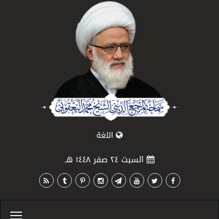
اللغة
السبت ٢٤ صفر ١٤٤٨ هـ