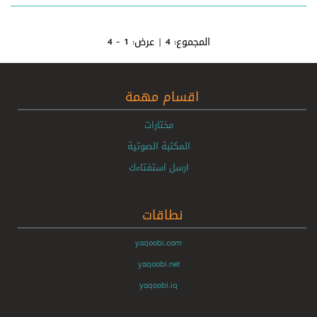
المجموع:
4
| عرض:
1 - 4
اقسام مهمة
مختارات
المكتبة الصوتية
ارسل استفتاءك
نطاقات
yaqoobi.com
yaqoobi.net
yaqoobi.iq