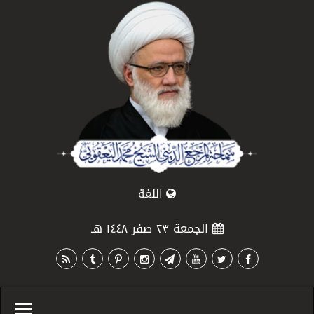
اللغة
الجمعة ٢٣ صفر ١٤٤٨ هـ