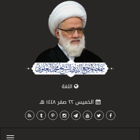
اللغة
الخميس ٢٢ صفر ١٤٤٨ هـ