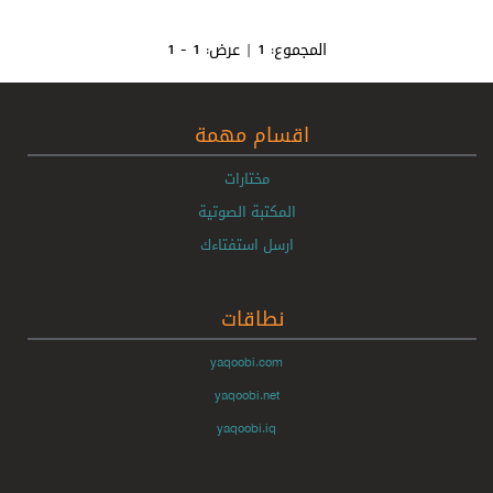
المجموع:
1
| عرض:
1 - 1
اقسام مهمة
مختارات
المكتبة الصوتية
ارسل استفتاءك
نطاقات
yaqoobi.com
yaqoobi.net
yaqoobi.iq