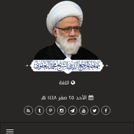
اللغة
الأحد ٢٥ صفر ١٤٤٨ هـ