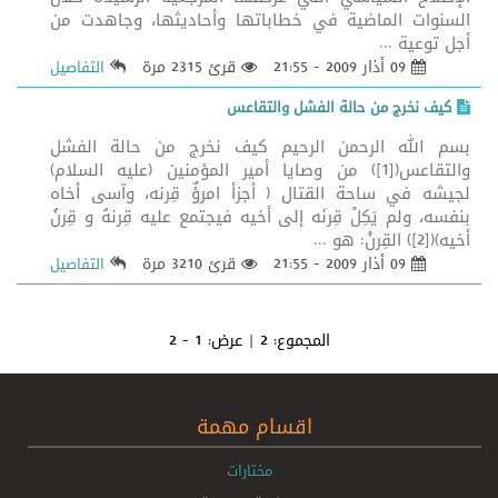
السنوات الماضية في خطاباتها وأحاديثها، وجاهدت من
أجل توعية ...
09 أذار 2009 - 21:55
قرئ 2315 مرة
التفاصيل
كيف نخرج من حالة الفشل والتقاعس
بسم الله الرحمن الرحيم كيف نخرج من حالة الفشل
والتقاعس([1]) من وصايا أمير المؤمنين (عليه السلام)
لجيشه في ساحة القتال ( أجزأ امرؤٌ قِرنه، وآسى أخاه
بنفسه، ولم يَكِلْ قِرنَه إلى أخيه فيجتمع عليه قِرنهُ و قِرنُ
أخيه)([2]) القِرنْ: هو ...
09 أذار 2009 - 21:55
قرئ 3210 مرة
التفاصيل
المجموع:
2
| عرض:
1 - 2
اقسام مهمة
مختارات