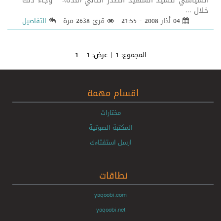
السياسي للسيد الشهيد الصدر الثاني (قده). وجاء ذلك
خلال ...
04 أذار 2008 - 21:55
قرئ 2638 مرة
التفاصيل
المجموع:
1
| عرض:
1 - 1
اقسام مهمة
مختارات
المكتبة الصوتية
ارسل استفتاءك
نطاقات
yaqoobi.com
yaqoobi.net