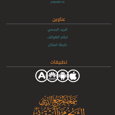
yaqoobi.iq
عناوين
البريد الرسمي
ارقام الهواتف
خارطة المكان
تطبيقات