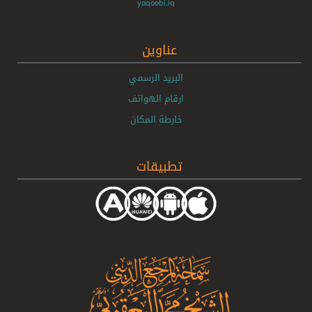
yaqoobi.iq
عناوين
البريد الرسمي
ارقام الهواتف
خارطة المكان
تطبيقات