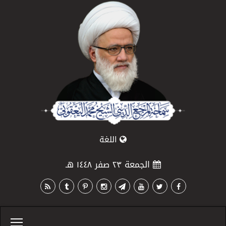
اللغة
الجمعة ٢٣ صفر ١٤٤٨ هـ