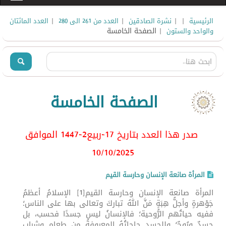
|
|
|
|
الرئيسية
نشرة الصادقين
العدد من 261 الى 280
العدد المائتان
| الصفحة الخامسة
والواحد والستون
الصفحة الخامسة
صدر هذا العدد بتاريخ 17-ربيع2-1447 الموافق
10/10/2025
المرأة صانعة الإنسان وحارسة القيم
المرأة صانعة الإنسان وحارسة القيم[1] الإسلامُ أعظمُ
جَوْهرةٍ وأجلُّ هِبَةٍ مَنَّ اللهُ تباركَ وتعالى بها على الناس؛
ففيه حياتُهم الرُّوحية؛ فالإنسانُ ليس جسدًا فحسب، بل
جسدٌ ورُوحٌ؛ وللجسدِ حاجاتُهُ المعروفةُ من طعامٍ وشرابٍ