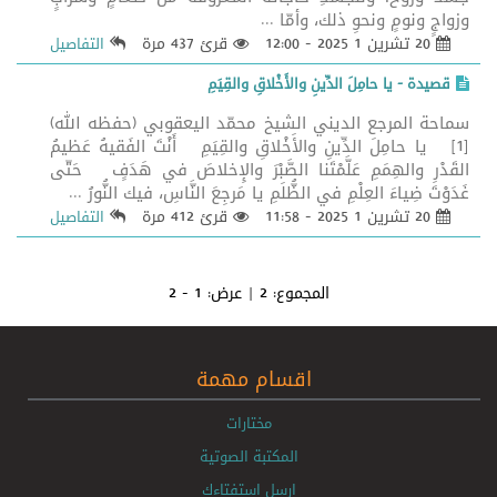
وزواجٍ ونومٍ ونحوِ ذلك، وأمّا ...
20 تشرين 1 2025 - 12:00
قرئ 437 مرة
التفاصيل
قصيدة - يا حامِلَ الدِّينِ والأَخْلاقِ والقِيَمِ
سماحة المرجع الديني الشيخ محمّد اليعقوبي (حفظه الله)
[1] يا حامِلَ الدِّينِ والأَخْلاقِ والقِيَمِ أَنْتَ الفَقيهُ عَظيمُ
القَدْرِ والهِمَمِ عَلَّمْتَنا الصَّبْرَ والإِخلاصَ في هَدَفٍ حَتّى
غَدَوْتَ ضِياءَ العِلْمِ في الظُّلَمِ يا مَرجِعَ النَّاسِ، فيك النُّورُ ...
20 تشرين 1 2025 - 11:58
قرئ 412 مرة
التفاصيل
المجموع:
2
| عرض:
1 - 2
اقسام مهمة
مختارات
المكتبة الصوتية
ارسل استفتاءك