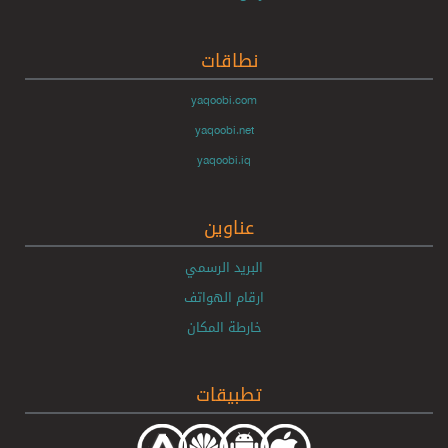
نطاقات
yaqoobi.com
yaqoobi.net
yaqoobi.iq
عناوين
البريد الرسمي
ارقام الهواتف
خارطة المكان
تطبيقات