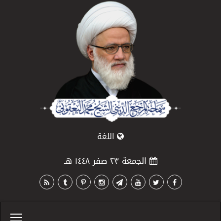
اللغة
الجمعة ٢٣ صفر ١٤٤٨ هـ