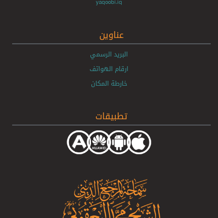
yaqoobi.iq
عناوين
البريد الرسمي
ارقام الهواتف
خارطة المكان
تطبيقات