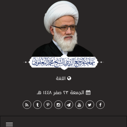
اللغة
الجمعة ٢٣ صفر ١٤٤٨ هـ