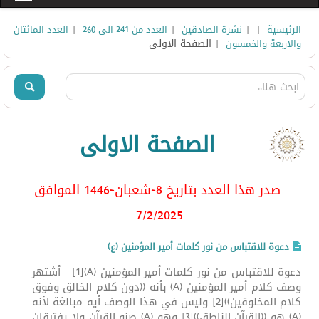
|
|
|
|
الرئيسية
نشرة الصادقين
العدد من 241 الى 260
العدد المائتان
| الصفحة الاولى
والاربعة والخمسون
الصفحة الاولى
صدر هذا العدد بتاريخ 8-شعبان-1446 الموافق
7/2/2025
دعوة للاقتباس من نور كلمات أمير المؤمنين (ع)
دعوة للاقتباس من نور كلمات أمير المؤمنين (A)[1] أشتهر
وصف كلام أمير المؤمنين (A) بأنه ((دون كلام الخالق وفوق
كلام المخلوقين))[2] وليس في هذا الوصف أيه مبالغة لأنه
(A) هو ((القرآن الناطق))[3] وهو (A) صنو القرآن ولا يفترقان