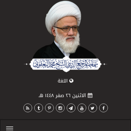
اللغة
الاثنين ٢٦ صفر ١٤٤٨ هـ