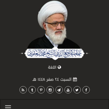
اللغة
السبت ٢٤ صفر ١٤٤٨ هـ