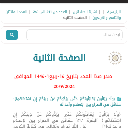
|
|
|
|
الرئيسية
نشرة الصادقين
العدد من 241 الى 260
العدد المائتان
| الصفحة الثانية
والتاسع والاربعون
الصفحة الثانية
صدر هذا العدد بتاريخ 16-ربيع1-1446 الموافق
20/9/2024
{وَلَا يَزَالُونَ يُقَاتِلُونَكُمْ حَتَّى يَرُدُّوكُمْ عَنْ دِينِكُمْ إِنِ اسْتَطَاعُوا}-
حقائق في الصراع بين الإسلام وأعدائه
{وَلَا يَزَالُونَ يُقَاتِلُونَكُمْ حَتَّى يَرُدُّوكُمْ عَنْ دِينِكُمْ إِنِ
اسْتَطَاعُوا} [البقرة: 217] حقائق في الصراع بين الإسلام
وأعدائه[1] قال الله تبارك وتعالى في كتابة الكريم: